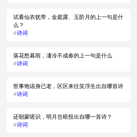
试看仙衣犹带，金庭露、玉阶月的上一句是什
么？
#
诗词
落花愁暮雨，凄冷不成春的上一句是什么
#
诗词
世事饱谙身已老，区区来往笑浮生出自哪首诗
#
诗词
还朝蒙嗟识，明月岂暗投出自哪一首诗？
#
诗词