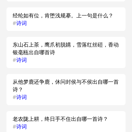
经纶如有位，肯堕浅规摹。上一句是什么？
#
诗词
东山石上茶，鹰爪初脱韝，雪落红丝磑，香动
银毫瓯出自哪首诗
#
诗词
从他梦鹿还争鹿，休问封侯与不侯出自哪一首
诗？
#
诗词
老农陇上耕，终日手不住出自哪一首诗？
#
诗词