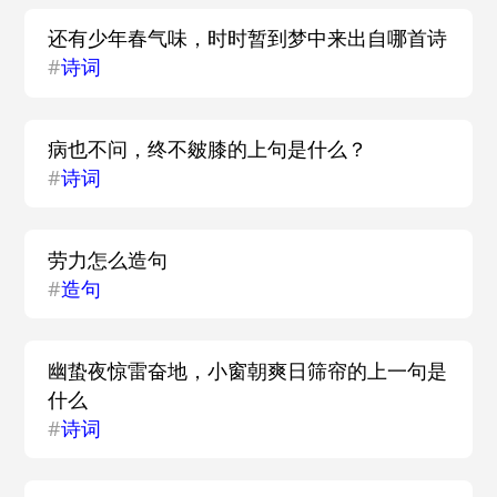
还有少年春气味，时时暂到梦中来出自哪首诗
#
诗词
病也不问，终不皴膝的上句是什么？
#
诗词
劳力怎么造句
#
造句
幽蛰夜惊雷奋地，小窗朝爽日筛帘的上一句是
什么
#
诗词