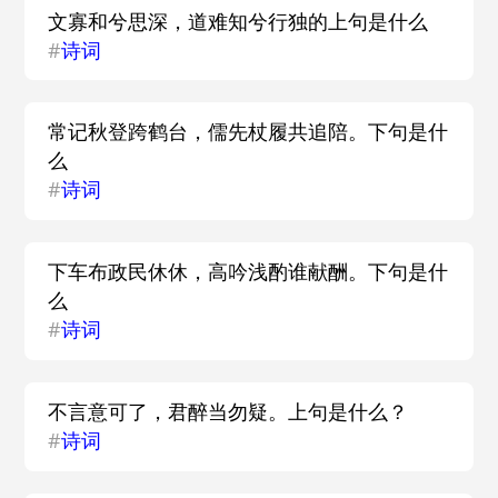
文寡和兮思深，道难知兮行独的上句是什么
#
诗词
常记秋登跨鹤台，儒先杖履共追陪。下句是什
么
#
诗词
下车布政民休休，高吟浅酌谁献酬。下句是什
么
#
诗词
不言意可了，君醉当勿疑。上句是什么？
#
诗词