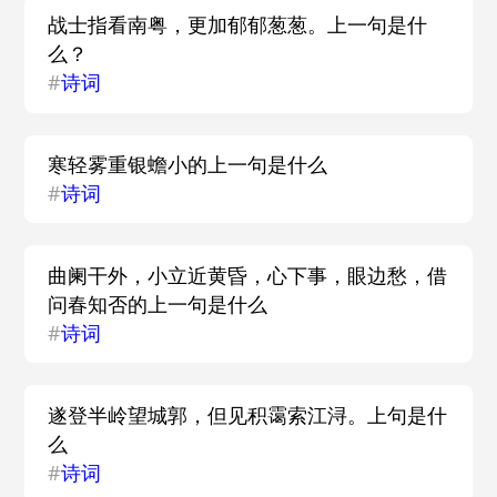
战士指看南粤，更加郁郁葱葱。上一句是什
么？
#
诗词
寒轻雾重银蟾小的上一句是什么
#
诗词
曲阑干外，小立近黄昏，心下事，眼边愁，借
问春知否的上一句是什么
#
诗词
遂登半岭望城郭，但见积霭索江浔。上句是什
么
#
诗词