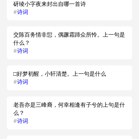
砑绫小字夜来封出自哪一首诗
#
诗词
交陈百务情非愆，偶蹶霜蹄众所怜。上一句是
什么？
#
诗词
□好梦初醒，小轩清楚。上一句是什么
#
诗词
老吾亦是三峰裔，何幸相逢有子兮的上句是什
么？
#
诗词