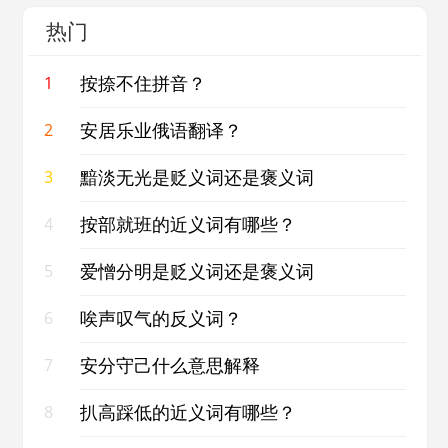
热门
按捺不住拼音？
1
安居乐业俄语翻译？
2
黯淡无光是贬义词还是褒义词
3
按部就班的近义词有哪些？
4
爱憎分明是贬义词还是褒义词
5
唉声叹气的反义词？
6
安分守己什么意思解释
7
扒高踩低的近义词有哪些？
8