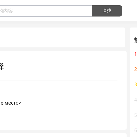
查找
1
译
2
3
4
е место>
5
6