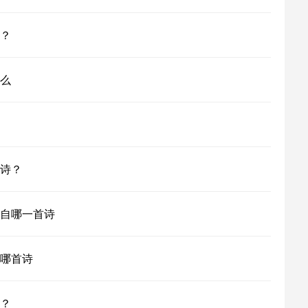
？
么
诗？
自哪一首诗
哪首诗
？