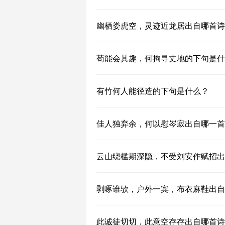
幽栖娄虎空，灵迹近龙居出自哪首诗
苟能会其趣，何拘寻丈地的下句是什
有竹何人能径造的下句是什么？
佳人独弃余，何以慰岑寂出自哪一首
云山绕槛期深隐，不受刘安作赋招出
剥啄谁欤，户外一宾，布衣麻鞋出自
此诚徒切切，此意空存存出自哪首诗