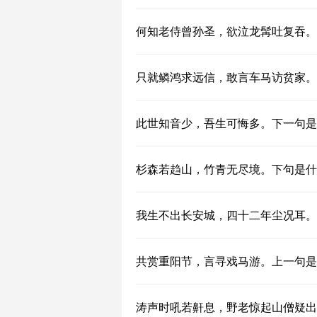
何知老侍曾孙圣，欲泣龙髯吐复吞。
只就鳞鸿求远信，敢言车马访贫家。
此世知音少，吾生可悔多。下一句是
杉森若趋山，竹青无尽境。下句是什
我生不出长安城，四十二年尘况耳。
共赏重阳节，言寻戏马游。上一句是
涛声时吼若鼾息，野老惊起山僧疑出