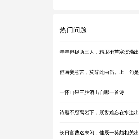
热门问题
年年但捉两三人，精卫衔芦塞溟渤出
但写妾意苦，莫辞此曲伤。上一句是
一怀山果三胜酒出自哪一首诗
诗题不忍离岩下，屐齿难忘在水边出
长日官曹迄未闲，佳辰一笑颇相关出