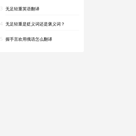
3
无足轻重英语翻译
4
无足轻重是贬义词还是褒义词？
5
握手言欢用俄语怎么翻译