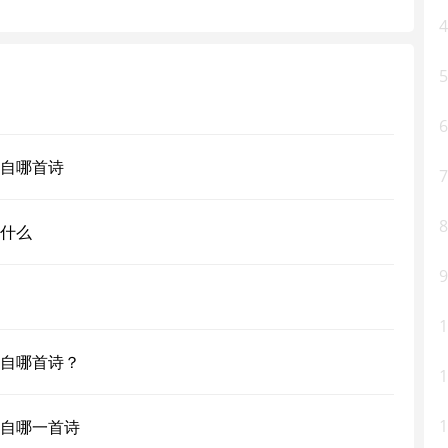
4
5
6
自哪首诗
7
8
什么
9
1
自哪首诗？
1
1
自哪一首诗