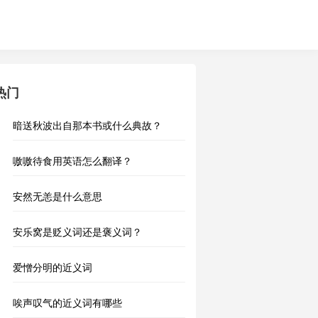
热门
暗送秋波出自那本书或什么典故？
嗷嗷待食用英语怎么翻译？
安然无恙是什么意思
安乐窝是贬义词还是褒义词？
爱憎分明的近义词
唉声叹气的近义词有哪些