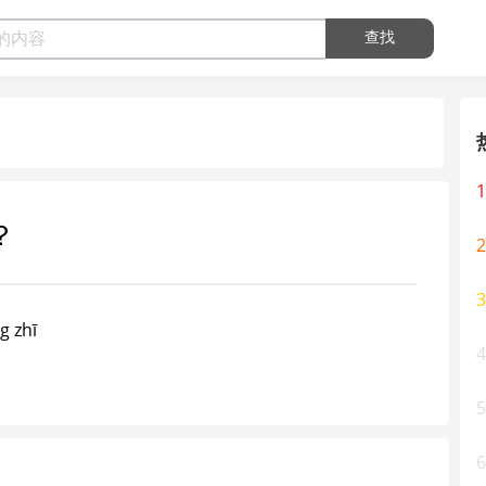
查找
1
？
2
3
zhī
4
5
6