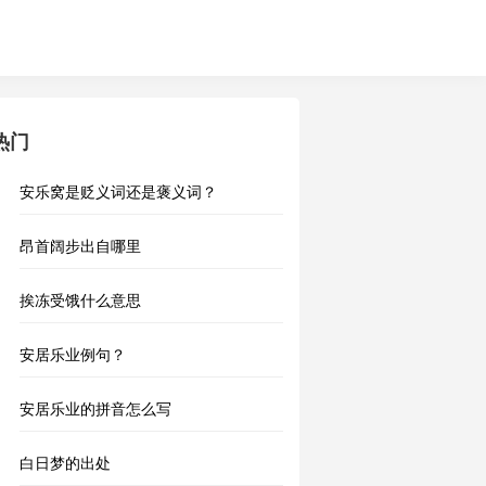
热门
安乐窝是贬义词还是褒义词？
昂首阔步出自哪里
挨冻受饿什么意思
安居乐业例句？
安居乐业的拼音怎么写
白日梦的出处