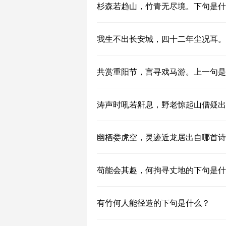
杉森若趋山，竹青无尽境。下句是什
我生不出长安城，四十二年尘况耳。
共赏重阳节，言寻戏马游。上一句是
涛声时吼若鼾息，野老惊起山僧疑出
幽栖娄虎空，灵迹近龙居出自哪首诗
苟能会其趣，何拘寻丈地的下句是什
有竹何人能径造的下句是什么？