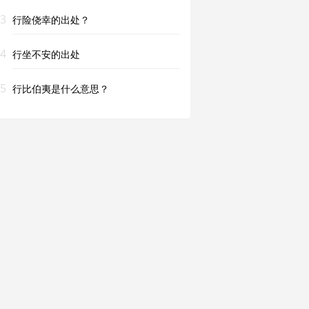
3
行险侥幸的出处？
4
行坐不安的出处
5
行比伯夷是什么意思？