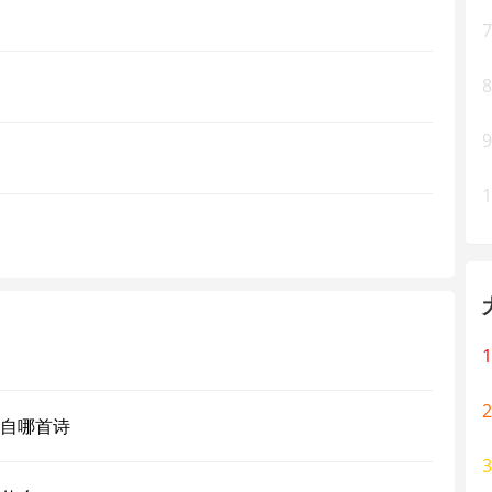
7
8
9
1
1
2
自哪首诗
3