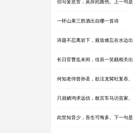
但写妾意苦，莫辞此曲伤。上一句是
一怀山果三胜酒出自哪一首诗
诗题不忍离岩下，屐齿难忘在水边出
长日官曹迄未闲，佳辰一笑颇相关出
何知老侍曾孙圣，欲泣龙髯吐复吞。
只就鳞鸿求远信，敢言车马访贫家。
此世知音少，吾生可悔多。下一句是