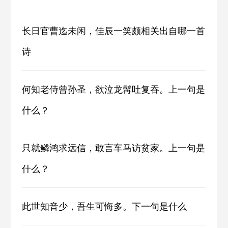
长日官曹迄未闲，佳辰一笑颇相关出自哪一首
诗
何知老侍曾孙圣，欲泣龙髯吐复吞。上一句是
什么？
只就鳞鸿求远信，敢言车马访贫家。上一句是
什么？
此世知音少，吾生可悔多。下一句是什么