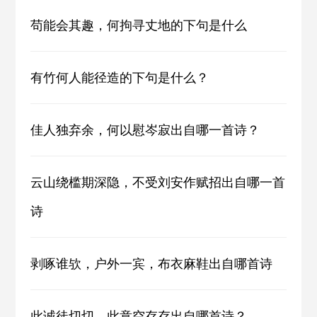
苟能会其趣，何拘寻丈地的下句是什么
有竹何人能径造的下句是什么？
佳人独弃余，何以慰岑寂出自哪一首诗？
云山绕槛期深隐，不受刘安作赋招出自哪一首
诗
剥啄谁欤，户外一宾，布衣麻鞋出自哪首诗
此诚徒切切，此意空存存出自哪首诗？