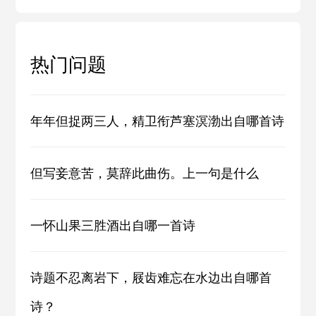
热门问题
年年但捉两三人，精卫衔芦塞溟渤出自哪首诗
但写妾意苦，莫辞此曲伤。上一句是什么
一怀山果三胜酒出自哪一首诗
诗题不忍离岩下，屐齿难忘在水边出自哪首
诗？