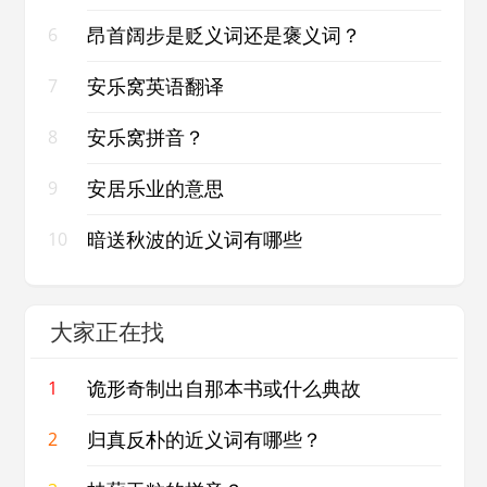
昂首阔步是贬义词还是褒义词？
6
安乐窝英语翻译
7
安乐窝拼音？
8
安居乐业的意思
9
暗送秋波的近义词有哪些
10
大家正在找
诡形奇制出自那本书或什么典故
1
归真反朴的近义词有哪些？
2