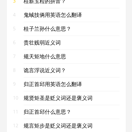
桂薪玉粒的拼音？
3
鬼蜮技俩用英语怎么翻译
4
桂子兰孙什么意思？
5
贵壮贱弱近义词
6
规天矩地什么意思
7
诡言浮说近义词？
8
归正首邱用英语怎么翻译
9
规贤矩圣是贬义词还是褒义词
10
归正首邱什么意思？
11
规言矩步是贬义词还是褒义词
12