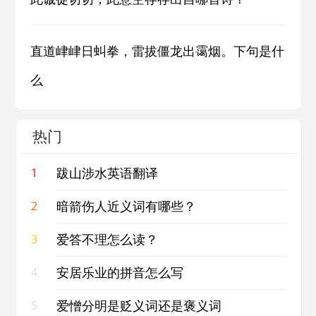
直道峍峍日虯拳，雷拔僵龙出霭烟。下句是什
么
热门
跋山涉水英语翻译
1
暗箭伤人近义词有哪些？
2
爱答不理怎么读？
3
安居乐业的拼音怎么写
4
爱憎分明是贬义词还是褒义词
5