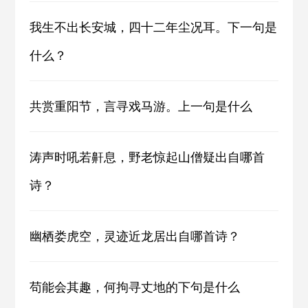
我生不出长安城，四十二年尘况耳。下一句是
什么？
共赏重阳节，言寻戏马游。上一句是什么
涛声时吼若鼾息，野老惊起山僧疑出自哪首
诗？
幽栖娄虎空，灵迹近龙居出自哪首诗？
苟能会其趣，何拘寻丈地的下句是什么