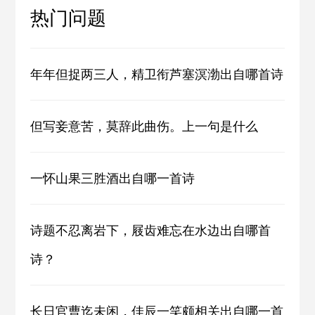
热门问题
年年但捉两三人，精卫衔芦塞溟渤出自哪首诗
但写妾意苦，莫辞此曲伤。上一句是什么
一怀山果三胜酒出自哪一首诗
诗题不忍离岩下，屐齿难忘在水边出自哪首
诗？
长日官曹迄未闲，佳辰一笑颇相关出自哪一首