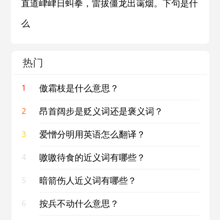
直道峍峍日虯拳，雷拔僵龙出霭烟。下句是什
么
热门
傲霜枝是什么意思？
1
昂首阔步是贬义词还是褒义词？
2
爱憎分明用英语怎么翻译？
3
嗷嗷待食的近义词有哪些？
4
暗箭伤人近义词有哪些？
5
按兵不动什么意思？
6