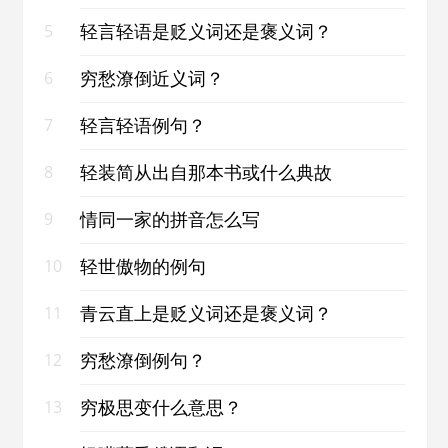
轻言轻语是贬义词还是褒义词？
5
穷愁潦倒近义词？
6
轻言轻语例句？
7
轻装简从出自那本书或什么典故
8
情同一家的拼音怎么写
9
轻世傲物的例句
10
青云直上是贬义词还是褒义词？
11
穷愁潦倒例句？
12
穷极思变什么意思？
13