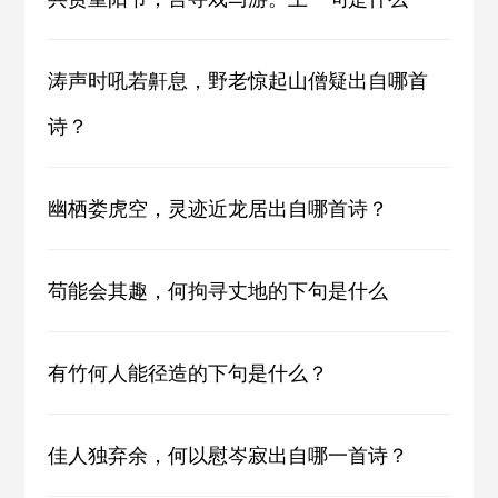
涛声时吼若鼾息，野老惊起山僧疑出自哪首
诗？
幽栖娄虎空，灵迹近龙居出自哪首诗？
苟能会其趣，何拘寻丈地的下句是什么
有竹何人能径造的下句是什么？
佳人独弃余，何以慰岑寂出自哪一首诗？