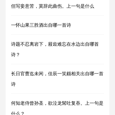
但写妾意苦，莫辞此曲伤。上一句是什么
一怀山果三胜酒出自哪一首诗
诗题不忍离岩下，屐齿难忘在水边出自哪首
诗？
长日官曹迄未闲，佳辰一笑颇相关出自哪一首
诗
何知老侍曾孙圣，欲泣龙髯吐复吞。上一句是
什么？