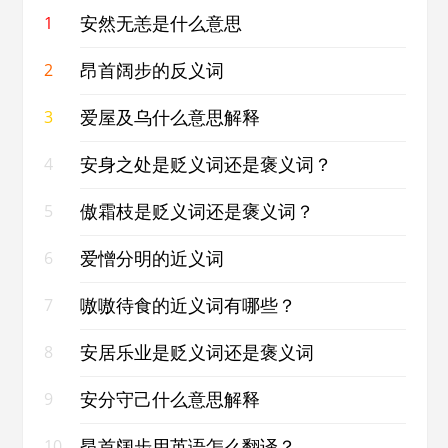
安然无恙是什么意思
1
昂首阔步的反义词
2
爱屋及乌什么意思解释
3
安身之处是贬义词还是褒义词？
4
傲霜枝是贬义词还是褒义词？
5
爱憎分明的近义词
6
嗷嗷待食的近义词有哪些？
7
安居乐业是贬义词还是褒义词
8
安分守己什么意思解释
9
昂首阔步用英语怎么翻译？
10