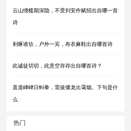
云山绕槛期深隐，不受刘安作赋招出自哪一首
诗
剥啄谁欤，户外一宾，布衣麻鞋出自哪首诗
此诚徒切切，此意空存存出自哪首诗？
直道峍峍日虯拳，雷拔僵龙出霭烟。下句是什
么
热门