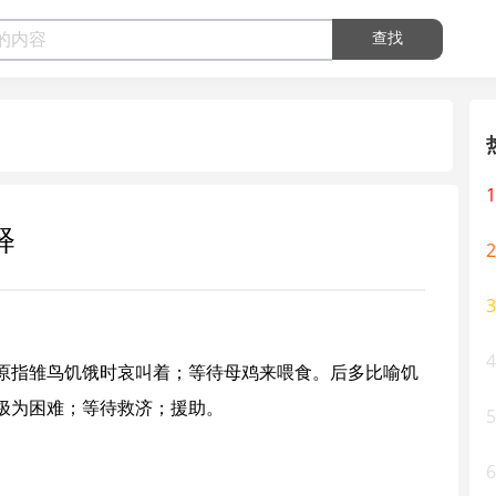
查找
1
释
2
3
4
原指雏鸟饥饿时哀叫着；等待母鸡来喂食。后多比喻饥
极为困难；等待救济；援助。
5
6