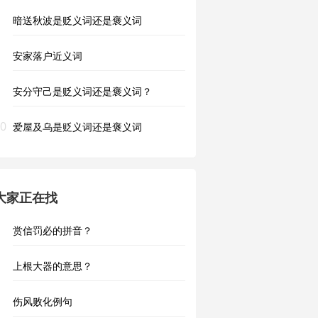
暗送秋波是贬义词还是褒义词
安家落户近义词
安分守己是贬义词还是褒义词？
0
爱屋及乌是贬义词还是褒义词
大家正在找
赏信罚必的拼音？
上根大器的意思？
伤风败化例句