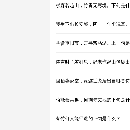
杉森若趋山，竹青无尽境。下句是什
我生不出长安城，四十二年尘况耳。
共赏重阳节，言寻戏马游。上一句是
涛声时吼若鼾息，野老惊起山僧疑出
幽栖娄虎空，灵迹近龙居出自哪首诗
苟能会其趣，何拘寻丈地的下句是什
有竹何人能径造的下句是什么？