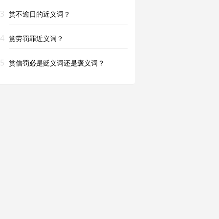
3
赏不逾日的近义词？
4
赏劳罚罪近义词？
5
赏信罚必是贬义词还是褒义词？