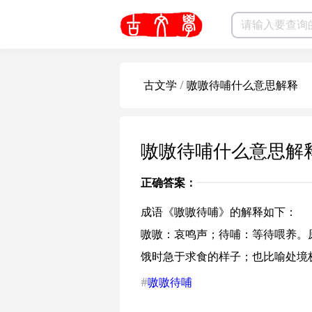
古文学
/
嗷嗷待哺什么意思解释
嗷嗷待哺什么意思解
正确答案：
成语《嗷嗷待哺》的解释如下：
嗷嗷：哀鸣声；待哺：等待喂养。
饿时急于求食的样子；也比喻处境
#
嗷嗷待哺