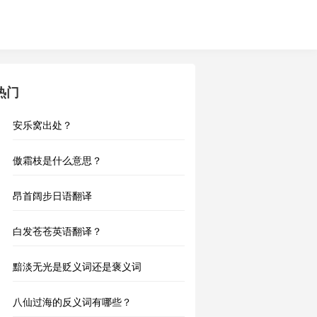
热门
安乐窝出处？
傲霜枝是什么意思？
昂首阔步日语翻译
白发苍苍英语翻译？
黯淡无光是贬义词还是褒义词
八仙过海的反义词有哪些？