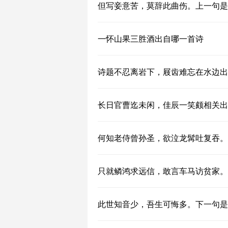
但写妾意苦，莫辞此曲伤。上一句是
一怀山果三胜酒出自哪一首诗
诗题不忍离岩下，屐齿难忘在水边出
长日官曹迄未闲，佳辰一笑颇相关出
何知老侍曾孙圣，欲泣龙髯吐复吞。
只就鳞鸿求远信，敢言车马访贫家。
此世知音少，吾生可悔多。下一句是