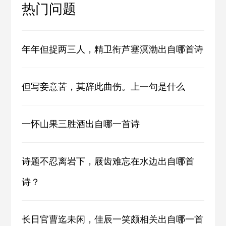
热门问题
年年但捉两三人，精卫衔芦塞溟渤出自哪首诗
但写妾意苦，莫辞此曲伤。上一句是什么
一怀山果三胜酒出自哪一首诗
诗题不忍离岩下，屐齿难忘在水边出自哪首
诗？
长日官曹迄未闲，佳辰一笑颇相关出自哪一首