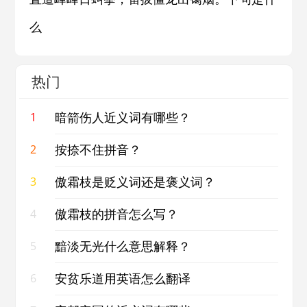
么
热门
暗箭伤人近义词有哪些？
1
按捺不住拼音？
2
傲霜枝是贬义词还是褒义词？
3
傲霜枝的拼音怎么写？
4
黯淡无光什么意思解释？
5
安贫乐道用英语怎么翻译
6