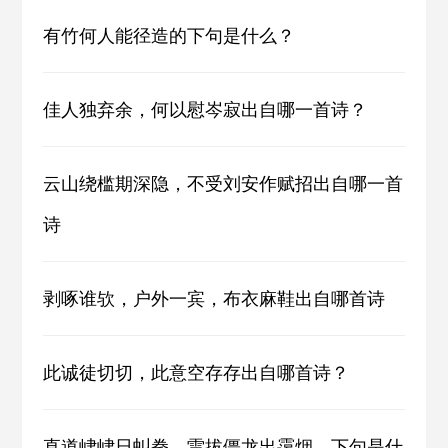
有竹何人能径造的下句是什么？
佳人独弃余，何以慰岑寂出自哪一首诗？
云山绕槛期深隐，不受刘安作赋招出自哪一首
诗
剥啄谁欤，户外一宾，布衣麻鞋出自哪首诗
此诚徒切切，此意空存存出自哪首诗？
直道峍峍日虯拳，雷拔僵龙出霭烟。下句是什