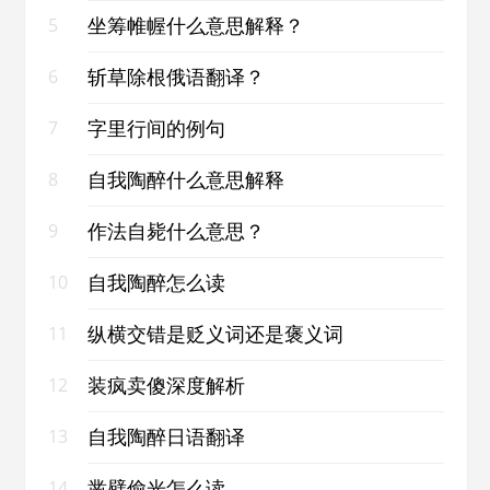
坐筹帷幄什么意思解释？
5
斩草除根俄语翻译？
6
字里行间的例句
7
自我陶醉什么意思解释
8
作法自毙什么意思？
9
自我陶醉怎么读
10
纵横交错是贬义词还是褒义词
11
装疯卖傻深度解析
12
自我陶醉日语翻译
13
凿壁偷光怎么读
14