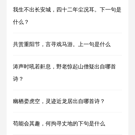
我生不出长安城，四十二年尘况耳。下一句是
什么？
共赏重阳节，言寻戏马游。上一句是什么
涛声时吼若鼾息，野老惊起山僧疑出自哪首
诗？
幽栖娄虎空，灵迹近龙居出自哪首诗？
苟能会其趣，何拘寻丈地的下句是什么