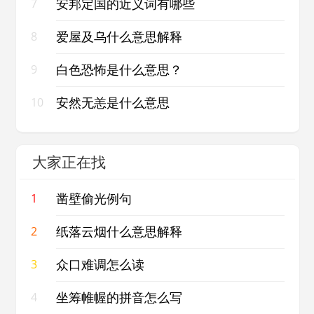
安邦定国的近义词有哪些
7
爱屋及乌什么意思解释
8
白色恐怖是什么意思？
9
安然无恙是什么意思
10
大家正在找
凿壁偷光例句
1
纸落云烟什么意思解释
2
众口难调怎么读
3
坐筹帷幄的拼音怎么写
4