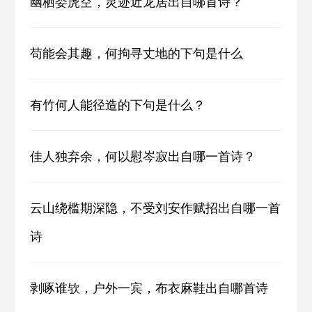
幽栖娄虎空，灵迹近龙居出自哪首诗？
苟能会其趣，何拘寻丈地的下句是什么
有竹何人能径造的下句是什么？
佳人独弃余，何以慰岑寂出自哪一首诗？
云山绕槛期深隐，不受刘安作赋招出自哪一首
诗
剥啄谁欤，户外一宾，布衣麻鞋出自哪首诗