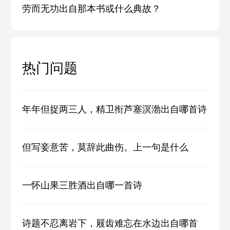
劳而无功出自那本书或什么典故？
热门问题
年年但捉两三人，精卫衔芦塞溟渤出自哪首诗
但写妾意苦，莫辞此曲伤。上一句是什么
一怀山果三胜酒出自哪一首诗
诗题不忍离岩下，屐齿难忘在水边出自哪首