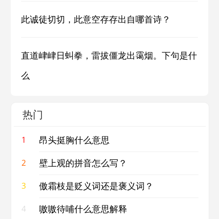
此诚徒切切，此意空存存出自哪首诗？
直道峍峍日虯拳，雷拔僵龙出霭烟。下句是什
么
热门
昂头挺胸什么意思
1
壁上观的拼音怎么写？
2
傲霜枝是贬义词还是褒义词？
3
嗷嗷待哺什么意思解释
4