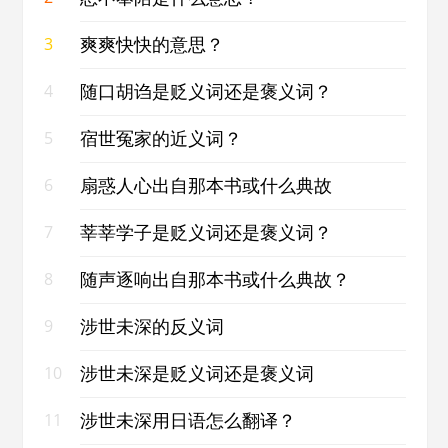
爽爽快快的意思？
3
随口胡诌是贬义词还是褒义词？
4
宿世冤家的近义词？
5
扇惑人心出自那本书或什么典故
6
莘莘学子是贬义词还是褒义词？
7
随声逐响出自那本书或什么典故？
8
涉世未深的反义词
9
涉世未深是贬义词还是褒义词
10
涉世未深用日语怎么翻译？
11