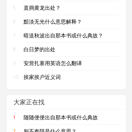
直捣黄龙出处？
5
黯淡无光什么意思解释？
6
暗送秋波出自那本书或什么典故？
7
白日梦的出处
8
安营扎寨用英语怎么翻译
9
挨家挨户近义词
10
大家正在找
随随便便出自那本书或什么典故
1
恕不奉陪是什么意思？
2