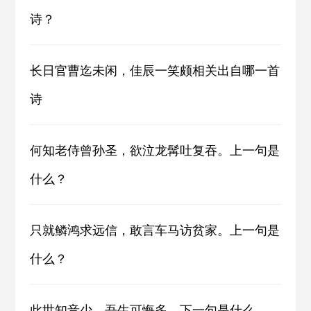
诗？
长日官曹迄未闲，佳辰一笑颇相关出自哪一首
诗
何知老侍曾孙圣，欲泣龙髯吐复吞。上一句是
什么？
只就鳞鸿求远信，敢言车马访贫家。上一句是
什么？
此世知音少，吾生可悔多。下一句是什么