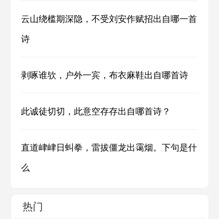
云山绕槛期深隐，不受刘安作赋招出自哪一首
诗
剥啄谁欤，户外一宾，布衣麻鞋出自哪首诗
此诚徒切切，此意空存存出自哪首诗？
直道峍峍日虯拳，雷拔僵龙出霭烟。下句是什
么
热门