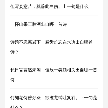
但写妾意苦，莫辞此曲伤。上一句是什么
一怀山果三胜酒出自哪一首诗
诗题不忍离岩下，屐齿难忘在水边出自哪首
诗？
长日官曹迄未闲，佳辰一笑颇相关出自哪一首
诗
何知老侍曾孙圣，欲泣龙髯吐复吞。上一句是
什么？