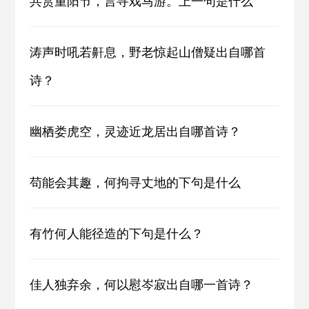
共赏重阳节，言寻戏马游。上一句是什么
涛声时吼若鼾息，野老惊起山僧疑出自哪首
诗？
幽栖娄虎空，灵迹近龙居出自哪首诗？
苟能会其趣，何拘寻丈地的下句是什么
有竹何人能径造的下句是什么？
佳人独弃余，何以慰岑寂出自哪一首诗？