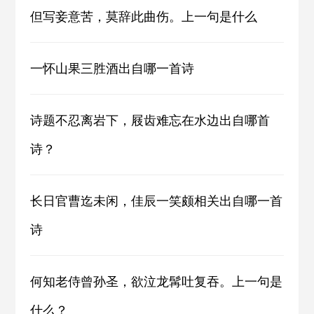
但写妾意苦，莫辞此曲伤。上一句是什么
一怀山果三胜酒出自哪一首诗
诗题不忍离岩下，屐齿难忘在水边出自哪首
诗？
长日官曹迄未闲，佳辰一笑颇相关出自哪一首
诗
何知老侍曾孙圣，欲泣龙髯吐复吞。上一句是
什么？