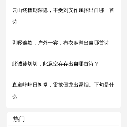
云山绕槛期深隐，不受刘安作赋招出自哪一首
诗
剥啄谁欤，户外一宾，布衣麻鞋出自哪首诗
此诚徒切切，此意空存存出自哪首诗？
直道峍峍日虯拳，雷拔僵龙出霭烟。下句是什
么
热门