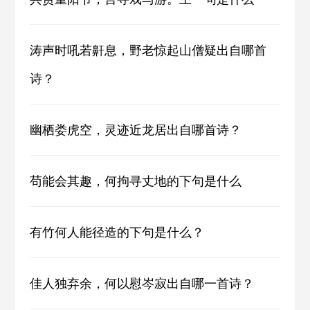
涛声时吼若鼾息，野老惊起山僧疑出自哪首
诗？
幽栖娄虎空，灵迹近龙居出自哪首诗？
苟能会其趣，何拘寻丈地的下句是什么
有竹何人能径造的下句是什么？
佳人独弃余，何以慰岑寂出自哪一首诗？