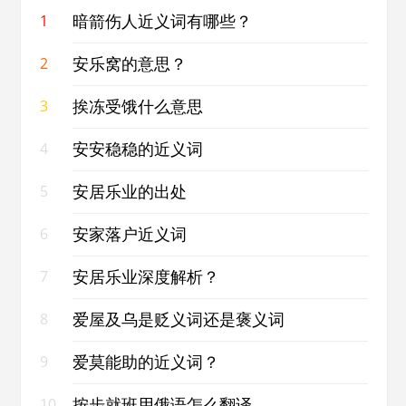
暗箭伤人近义词有哪些？
1
安乐窝的意思？
2
挨冻受饿什么意思
3
安安稳稳的近义词
4
安居乐业的出处
5
安家落户近义词
6
安居乐业深度解析？
7
爱屋及乌是贬义词还是褒义词
8
爱莫能助的近义词？
9
按步就班用俄语怎么翻译
10