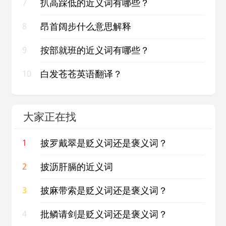
扒高踩低的近义词有哪些？
7
昂首阔步什么意思解释
8
按部就班的近义词有哪些？
9
白发苍苍英语翻译？
10
大家正在找
披罗戴翠是贬义词还是褒义词？
1
披沥肝膈的近义词
2
披麻带索是贬义词还是褒义词？
3
批鳞请剑是贬义词还是褒义词？
4