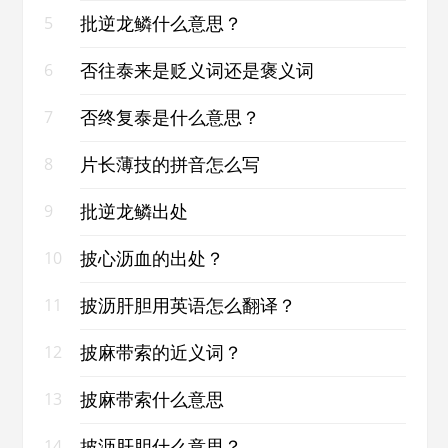
批逆龙鳞什么意思？
5
否往泰来是贬义词还是褒义词
6
否终复泰是什么意思？
7
片长薄技的拼音怎么写
8
批逆龙鳞出处
9
披心沥血的出处？
10
披沥肝胆用英语怎么翻译？
11
披麻带索的近义词？
12
披麻带索什么意思
13
披沥肝胆什么意思？
14