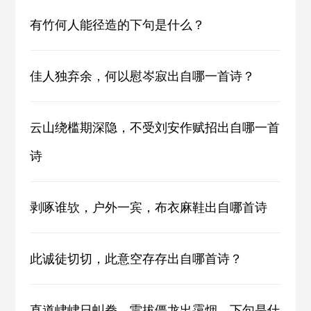
有竹何人能径造的下句是什么？
佳人独弃余，何以慰岑寂出自哪一首诗？
云山绕槛期深隐，不受刘安作赋招出自哪一首
诗
剥啄谁欤，户外一宾，布衣麻鞋出自哪首诗
此诚徒切切，此意空存存出自哪首诗？
直道峍峍日虯拳，雷拔僵龙出霭烟。下句是什