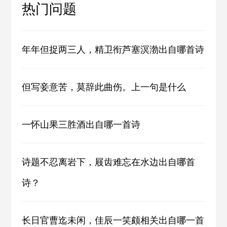
热门问题
年年但捉两三人，精卫衔芦塞溟渤出自哪首诗
但写妾意苦，莫辞此曲伤。上一句是什么
一怀山果三胜酒出自哪一首诗
诗题不忍离岩下，屐齿难忘在水边出自哪首
诗？
长日官曹迄未闲，佳辰一笑颇相关出自哪一首