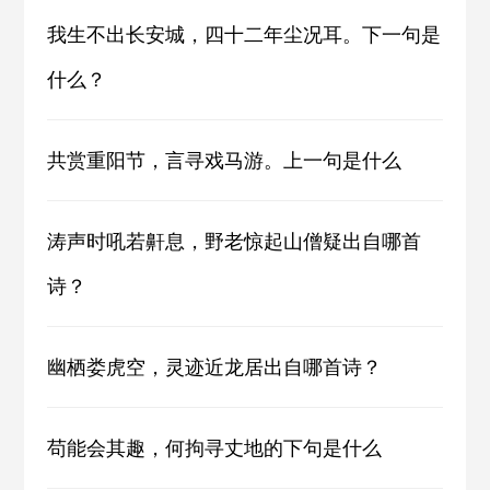
我生不出长安城，四十二年尘况耳。下一句是
什么？
共赏重阳节，言寻戏马游。上一句是什么
涛声时吼若鼾息，野老惊起山僧疑出自哪首
诗？
幽栖娄虎空，灵迹近龙居出自哪首诗？
苟能会其趣，何拘寻丈地的下句是什么