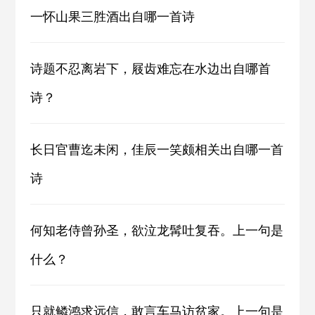
一怀山果三胜酒出自哪一首诗
诗题不忍离岩下，屐齿难忘在水边出自哪首
诗？
长日官曹迄未闲，佳辰一笑颇相关出自哪一首
诗
何知老侍曾孙圣，欲泣龙髯吐复吞。上一句是
什么？
只就鳞鸿求远信，敢言车马访贫家。上一句是