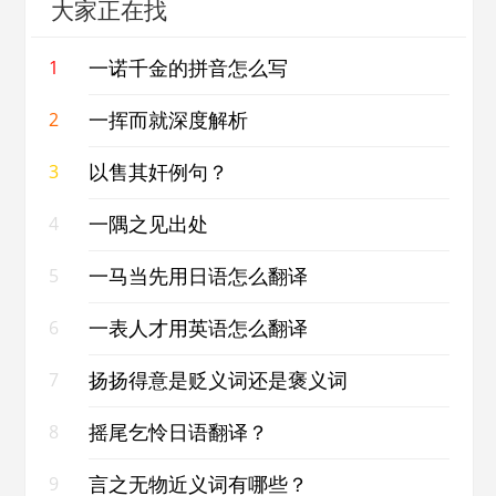
大家正在找
一诺千金的拼音怎么写
1
一挥而就深度解析
2
以售其奸例句？
3
一隅之见出处
4
一马当先用日语怎么翻译
5
一表人才用英语怎么翻译
6
扬扬得意是贬义词还是褒义词
7
摇尾乞怜日语翻译？
8
言之无物近义词有哪些？
9