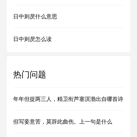
日中则昃什么意思
日中则昃怎么读
热门问题
年年但捉两三人，精卫衔芦塞溟渤出自哪首诗
但写妾意苦，莫辞此曲伤。上一句是什么