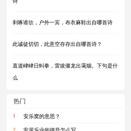
诗
剥啄谁欤，户外一宾，布衣麻鞋出自哪首诗
此诚徒切切，此意空存存出自哪首诗？
直道峍峍日虯拳，雷拔僵龙出霭烟。下句是什
么
热门
安乐窝的意思？
1
安居乐业的拼音怎么写
2