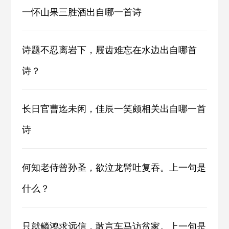
一怀山果三胜酒出自哪一首诗
诗题不忍离岩下，屐齿难忘在水边出自哪首
诗？
长日官曹迄未闲，佳辰一笑颇相关出自哪一首
诗
何知老侍曾孙圣，欲泣龙髯吐复吞。上一句是
什么？
只就鳞鸿求远信，敢言车马访贫家。上一句是