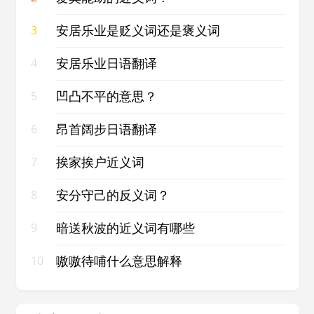
安居乐业是贬义词还是褒义词
3
安居乐业日语翻译
4
凹凸不平的意思？
5
昂首阔步日语翻译
6
挨家挨户近义词
7
安分守己的反义词？
8
暗送秋波的近义词有哪些
9
嗷嗷待哺什么意思解释
10