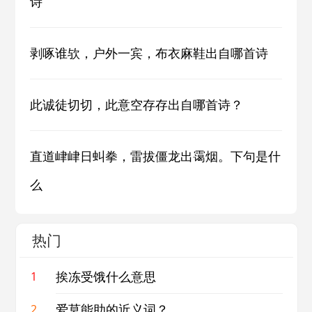
诗
剥啄谁欤，户外一宾，布衣麻鞋出自哪首诗
此诚徒切切，此意空存存出自哪首诗？
直道峍峍日虯拳，雷拔僵龙出霭烟。下句是什
么
热门
挨冻受饿什么意思
1
爱莫能助的近义词？
2