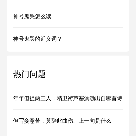
神号鬼哭怎么读
神号鬼哭的近义词？
热门问题
年年但捉两三人，精卫衔芦塞溟渤出自哪首诗
但写妾意苦，莫辞此曲伤。上一句是什么