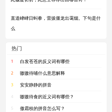
直道峍峍日虯拳，雷拔僵龙出霭烟。下句是什
么
热门
白发苍苍的反义词有哪些
1
嗷嗷待哺什么意思解释
2
安安静静的拼音
3
嗷嗷待食的近义词有哪些？
4
傲霜枝的拼音怎么写？
5