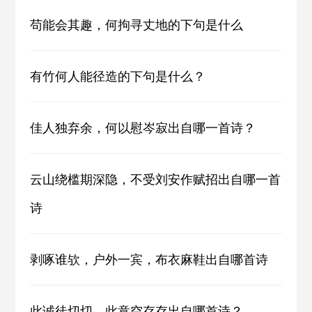
苟能会其趣，何拘寻丈地的下句是什么
有竹何人能径造的下句是什么？
佳人独弃余，何以慰岑寂出自哪一首诗？
云山绕槛期深隐，不受刘安作赋招出自哪一首
诗
剥啄谁欤，户外一宾，布衣麻鞋出自哪首诗
此诚徒切切，此意空存存出自哪首诗？