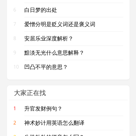
白日梦的出处
6
爱憎分明是贬义词还是褒义词
7
安居乐业深度解析？
8
黯淡无光什么意思解释？
9
凹凸不平的意思？
10
大家正在找
升官发财例句？
1
神术妙计用英语怎么翻译
2