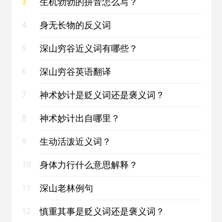
生机勃勃的拼音怎么写？
3
身无长物的反义词
4
深山穷谷近义词有哪些？
5
深山穷谷英语翻译
6
神术妙计是贬义词还是褒义词？
7
神术妙计出自哪里？
8
生动活泼近义词？
9
身体力行什么意思解释？
10
深山老林例句
11
慎重其事是贬义词还是褒义词？
12