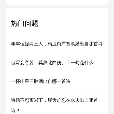
热门问题
年年但捉两三人，精卫衔芦塞溟渤出自哪首诗
但写妾意苦，莫辞此曲伤。上一句是什么
一怀山果三胜酒出自哪一首诗
诗题不忍离岩下，屐齿难忘在水边出自哪首
诗？