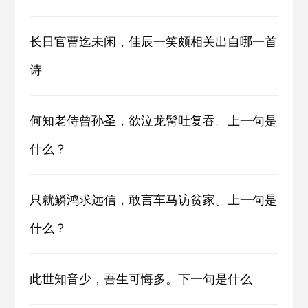
长日官曹迄未闲，佳辰一笑颇相关出自哪一首
诗
何知老侍曾孙圣，欲泣龙髯吐复吞。上一句是
什么？
只就鳞鸿求远信，敢言车马访贫家。上一句是
什么？
此世知音少，吾生可悔多。下一句是什么