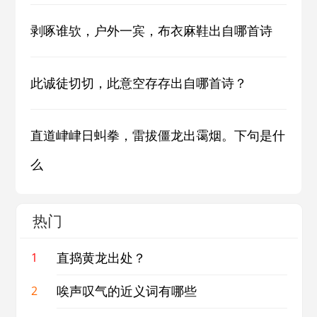
剥啄谁欤，户外一宾，布衣麻鞋出自哪首诗
此诚徒切切，此意空存存出自哪首诗？
直道峍峍日虯拳，雷拔僵龙出霭烟。下句是什
么
热门
直捣黄龙出处？
1
唉声叹气的近义词有哪些
2