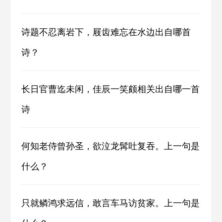
诗题不忍离岩下，屐齿难忘在水边出自哪首
诗？
长日官曹迄未闲，佳辰一笑颇相关出自哪一首
诗
何知老侍曾孙圣，欲泣龙髯吐复吞。上一句是
什么？
只就鳞鸿求远信，敢言车马访贫家。上一句是