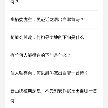
诗？
幽栖娄虎空，灵迹近龙居出自哪首诗？
苟能会其趣，何拘寻丈地的下句是什么
有竹何人能径造的下句是什么？
佳人独弃余，何以慰岑寂出自哪一首诗？
云山绕槛期深隐，不受刘安作赋招出自哪一首
诗