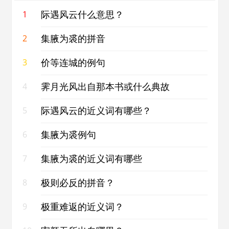
际遇风云什么意思？
1
集腋为裘的拼音
2
价等连城的例句
3
霁月光风出自那本书或什么典故
4
际遇风云的近义词有哪些？
5
集腋为裘例句
6
集腋为裘的近义词有哪些
7
极则必反的拼音？
8
极重难返的近义词？
9