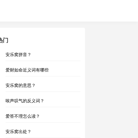
热门
安乐窝拼音？
爱财如命近义词有哪些
安乐窝的意思？
唉声叹气的反义词？
爱答不理怎么读？
安乐窝出处？