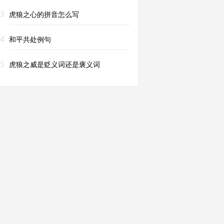
3
虎狼之心的拼音怎么写
4
和平共处例句
5
虎狼之威是贬义词还是褒义词