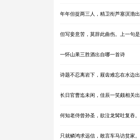
年年但捉两三人，精卫衔芦塞溟渤出
但写妾意苦，莫辞此曲伤。上一句是
一怀山果三胜酒出自哪一首诗
诗题不忍离岩下，屐齿难忘在水边出
长日官曹迄未闲，佳辰一笑颇相关出
何知老侍曾孙圣，欲泣龙髯吐复吞。
只就鳞鸿求远信，敢言车马访贫家。