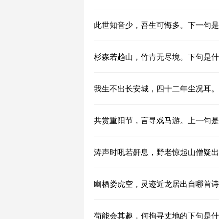
此世知音少，吾生可悔多。下一句是
杉森若趋山，竹青无尽境。下句是什
我生不出长安城，四十二年尘况耳。
共赏重阳节，言寻戏马游。上一句是
涛声时吼若鼾息，野老惊起山僧疑出
幽栖娄虎空，灵迹近龙居出自哪首诗
苟能会其趣，何拘寻丈地的下句是什