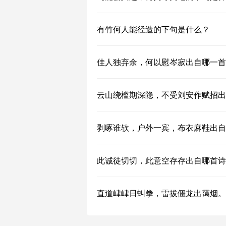
有竹何人能径造的下句是什么？
佳人独弃余，何以慰岑寂出自哪一首
云山绕槛期深隐，不受刘安作赋招出
剥啄谁欤，户外一宾，布衣麻鞋出自
此诚徒切切，此意空存存出自哪首诗
直道峍峍日虯拳，雷拔僵龙出霭烟。