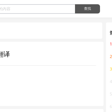
查找
1
翻译
2
3
4
5
6