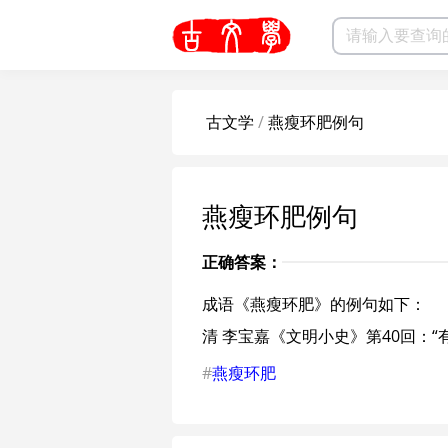
古文学
/
燕瘦环肥例句
燕瘦环肥例句
正确答案：
成语《燕瘦环肥》的例句如下：
清 李宝嘉《文明小史》第40回：
#
燕瘦环肥