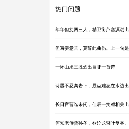
热门问题
年年但捉两三人，精卫衔芦塞溟渤出
但写妾意苦，莫辞此曲伤。上一句是
一怀山果三胜酒出自哪一首诗
诗题不忍离岩下，屐齿难忘在水边出
长日官曹迄未闲，佳辰一笑颇相关出
何知老侍曾孙圣，欲泣龙髯吐复吞。