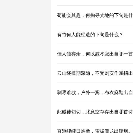
苟能会其趣，何拘寻丈地的下句是什
有竹何人能径造的下句是什么？
佳人独弃余，何以慰岑寂出自哪一首
云山绕槛期深隐，不受刘安作赋招出
剥啄谁欤，户外一宾，布衣麻鞋出自
此诚徒切切，此意空存存出自哪首诗
直道峍峍日虯拳，雷拔僵龙出霭烟。