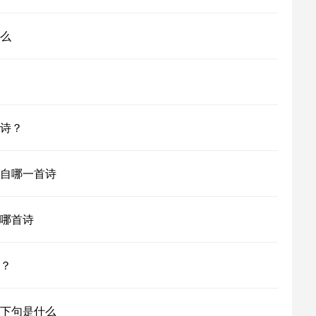
么
诗？
自哪一首诗
哪首诗
？
下句是什么