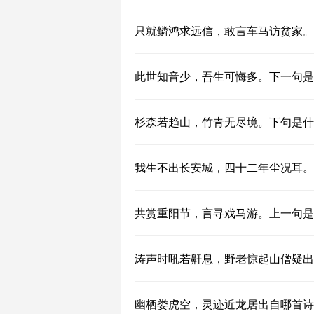
只就鳞鸿求远信，敢言车马访贫家。
此世知音少，吾生可悔多。下一句是
杉森若趋山，竹青无尽境。下句是什
我生不出长安城，四十二年尘况耳。
共赏重阳节，言寻戏马游。上一句是
涛声时吼若鼾息，野老惊起山僧疑出
幽栖娄虎空，灵迹近龙居出自哪首诗