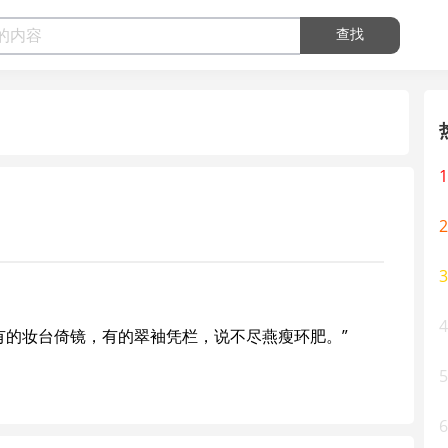
查找
1
2
3
4
“有的妆台倚镜，有的翠袖凭栏，说不尽燕瘦环肥。”
5
6