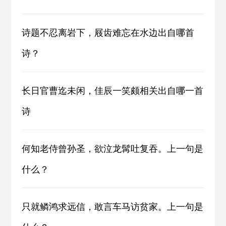
诗题不忍离岩下，屐齿难忘在水边出自哪首
诗？
长日官曹迄未闲，佳辰一笑颇相关出自哪一首
诗
何知老侍曾孙圣，欲泣龙髯吐复吞。上一句是
什么？
只就鳞鸿求远信，敢言车马访贫家。上一句是