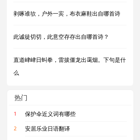
剥啄谁欤，户外一宾，布衣麻鞋出自哪首诗
此诚徒切切，此意空存存出自哪首诗？
直道峍峍日虯拳，雷拔僵龙出霭烟。下句是什
么
热门
保护伞近义词有哪些
1
安居乐业日语翻译
2