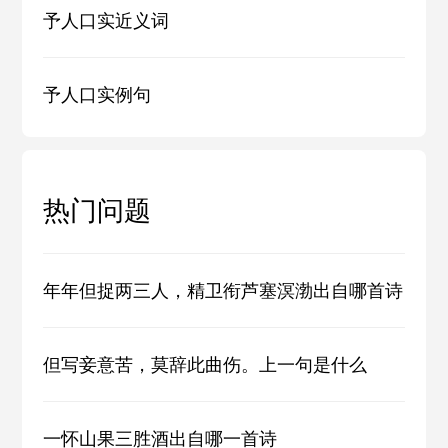
予人口实近义词
予人口实例句
热门问题
年年但捉两三人，精卫衔芦塞溟渤出自哪首诗
但写妾意苦，莫辞此曲伤。上一句是什么
一怀山果三胜酒出自哪一首诗