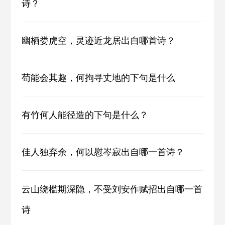
诗？
幽栖娄虎空，灵迹近龙居出自哪首诗？
苟能会其趣，何拘寻丈地的下句是什么
有竹何人能径造的下句是什么？
佳人独弃余，何以慰岑寂出自哪一首诗？
云山绕槛期深隐，不受刘安作赋招出自哪一首
诗