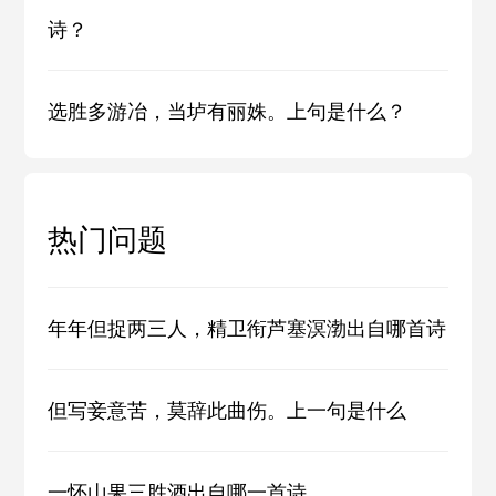
诗？
选胜多游冶，当垆有丽姝。上句是什么？
热门问题
年年但捉两三人，精卫衔芦塞溟渤出自哪首诗
但写妾意苦，莫辞此曲伤。上一句是什么
一怀山果三胜酒出自哪一首诗