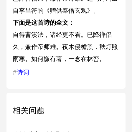
自
李昌符
的《
赠供奉僧玄观
》。
下面是这首诗的全文：
自得曹溪法，诸经更不看。已降禅侣
久，兼作帝师难。夜木侵檐黑，秋灯照
雨寒。如何嫌有著，一念在林峦。
#
诗词
相关问题