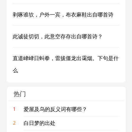
剥啄谁欤，户外一宾，布衣麻鞋出自哪首诗
此诚徒切切，此意空存存出自哪首诗？
直道峍峍日虯拳，雷拔僵龙出霭烟。下句是什
么
热门
爱屋及乌的反义词有哪些？
1
白日梦的出处
2