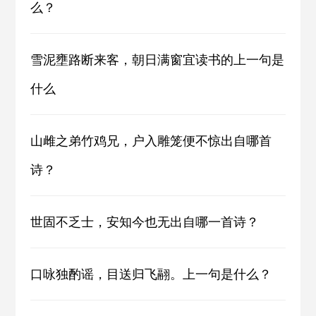
么？
雪泥壅路断来客，朝日满窗宜读书的上一句是
什么
山雌之弟竹鸡兄，户入雕笼便不惊出自哪首
诗？
世固不乏士，安知今也无出自哪一首诗？
口咏独酌谣，目送归飞翮。上一句是什么？