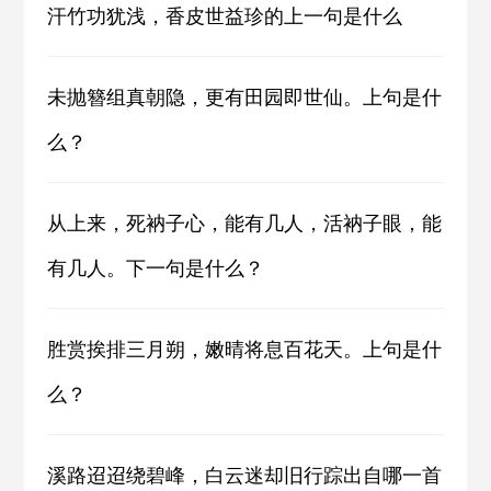
汗竹功犹浅，香皮世益珍的上一句是什么
未抛簪组真朝隐，更有田园即世仙。上句是什
么？
从上来，死衲子心，能有几人，活衲子眼，能
有几人。下一句是什么？
胜赏挨排三月朔，嫩晴将息百花天。上句是什
么？
溪路迢迢绕碧峰，白云迷却旧行踪出自哪一首