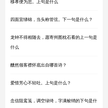
移孝便为忠。上句是什么
四面宜绨锦，当头称管弦。下一句是什么？
龙钟不得相随去，愿寄州图枕石看的上一句是
什么
醺然领客襟怀底出自哪首诗？
爱惜芳心不轻吐。上句是什么？
念信阻鸾笺，调空绿绮，字满鲛绡的下句是什