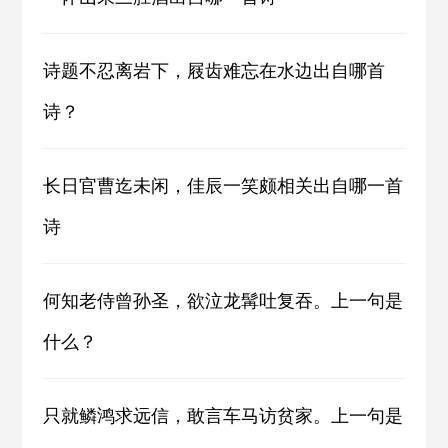
诗题不忍离岩下，屐齿难忘在水边出自哪首
诗？
长日官曹迄未闲，佳辰一笑颇相关出自哪一首
诗
何知老侍曾孙圣，欲泣龙髯吐复吞。上一句是
什么？
只就鳞鸿求远信，敢言车马访贫家。上一句是