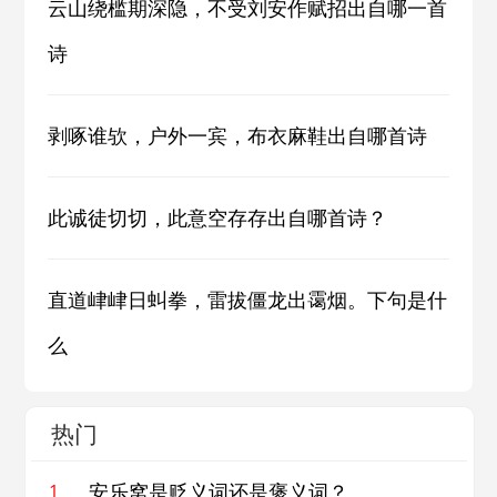
云山绕槛期深隐，不受刘安作赋招出自哪一首
诗
剥啄谁欤，户外一宾，布衣麻鞋出自哪首诗
此诚徒切切，此意空存存出自哪首诗？
直道峍峍日虯拳，雷拔僵龙出霭烟。下句是什
么
热门
安乐窝是贬义词还是褒义词？
1