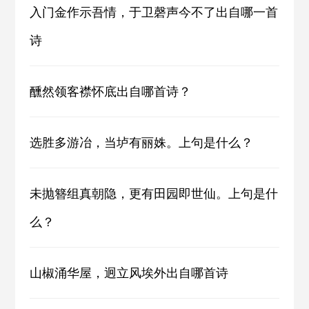
入门金作示吾情，于卫磬声今不了出自哪一首
诗
醺然领客襟怀底出自哪首诗？
选胜多游冶，当垆有丽姝。上句是什么？
未抛簪组真朝隐，更有田园即世仙。上句是什
么？
山椒涌华屋，迥立风埃外出自哪首诗