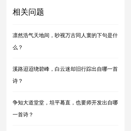
相关问题
凛然浩气天地间，眇视万古同人寰的下句是什
么？
溪路迢迢绕碧峰，白云迷却旧行踪出自哪一首
诗？
争知大道堂堂，坦平蓦直，也要师开发出自哪
一首诗？