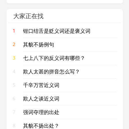
大家正在找
钳口结舌是贬义词还是褒义词
1
其貌不扬例句
2
七上八下的反义词有哪些？
3
欺人太甚的拼音怎么写？
4
千辛万苦近义词
5
欺人之谈近义词
6
强词夺理的出处
7
其貌不扬出处？
8