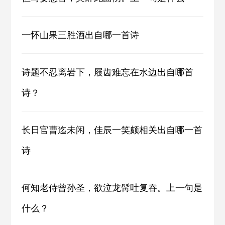
一怀山果三胜酒出自哪一首诗
诗题不忍离岩下，屐齿难忘在水边出自哪首
诗？
长日官曹迄未闲，佳辰一笑颇相关出自哪一首
诗
何知老侍曾孙圣，欲泣龙髯吐复吞。上一句是
什么？