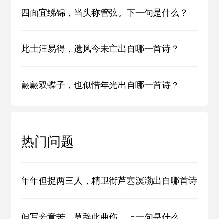
四面宜绨锦，当头称管弦。下一句是什么？
此士汪易得，遗风今未亡出自哪一首诗？
翩翩双蝶子，也似惜年光出自哪一首诗？
热门问题
年年但捉两三人，精卫衔芦塞溟渤出自哪首诗
但写妾意苦，莫辞此曲伤。上一句是什么