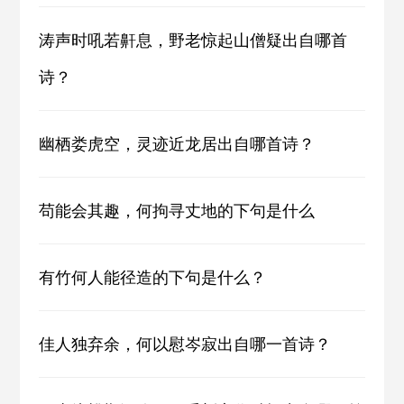
涛声时吼若鼾息，野老惊起山僧疑出自哪首
诗？
幽栖娄虎空，灵迹近龙居出自哪首诗？
苟能会其趣，何拘寻丈地的下句是什么
有竹何人能径造的下句是什么？
佳人独弃余，何以慰岑寂出自哪一首诗？