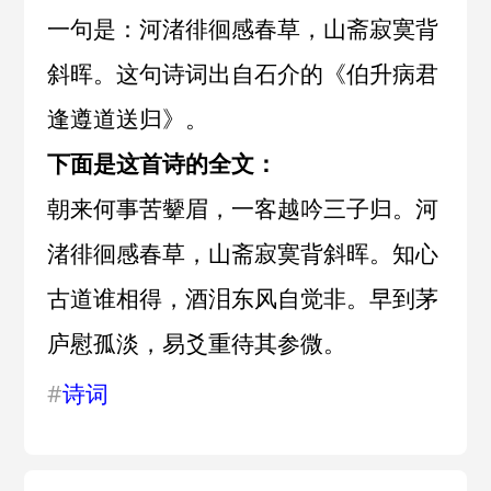
一句是：河渚徘徊感春草，山斋寂寞背
斜晖。这句诗词出自
石介
的《
伯升病君
逢遵道送归
》。
下面是这首诗的全文：
朝来何事苦颦眉，一客越吟三子归。河
渚徘徊感春草，山斋寂寞背斜晖。知心
古道谁相得，酒泪东风自觉非。早到茅
庐慰孤淡，易爻重待其参微。
#
诗词