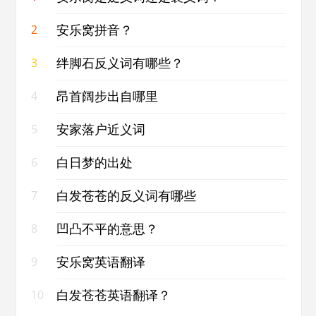
安乐窝拼音？
2
绊脚石反义词有哪些？
3
昂首阔步出自哪里
4
安家落户近义词
5
白日梦的出处
6
白发苍苍的反义词有哪些
7
凹凸不平的意思？
8
安乐窝英语翻译
9
白发苍苍英语翻译？
10