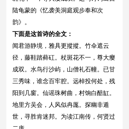
陆龟蒙
的《
忆袭美洞庭观步奉和次
韵
》。
下面是这首诗的全文：
闻君游静境，雅具更摐摐。竹伞遮云
径，藤鞋踏藓矼。杖斑花不一，尊大瘿
成双。水鸟行沙屿，山僧礼石幢。已甘
三秀味，谁念百牢腔。远棹投何处，残
阳到几窗。仙谣珠树曲，村饷白醅缸。
地里方吴会，人风似冉厖。探幽非遁
世，寻胜肯迷邦。为读江南传，何贤过
二庞。