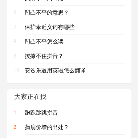
凹凸不平的意思？
6
保护伞近义词有哪些
7
凹凸不平怎么读
8
按捺不住拼音？
9
安贫乐道用英语怎么翻译
10
大家正在找
跑跑跳跳拼音
1
蒲扇价增的出处？
2