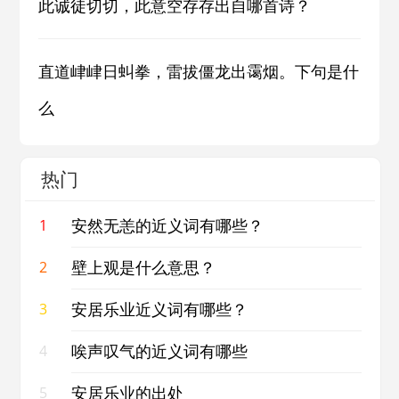
此诚徒切切，此意空存存出自哪首诗？
直道峍峍日虯拳，雷拔僵龙出霭烟。下句是什
么
热门
安然无恙的近义词有哪些？
1
壁上观是什么意思？
2
安居乐业近义词有哪些？
3
唉声叹气的近义词有哪些
4
安居乐业的出处
5