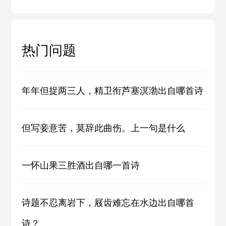
热门问题
年年但捉两三人，精卫衔芦塞溟渤出自哪首诗
但写妾意苦，莫辞此曲伤。上一句是什么
一怀山果三胜酒出自哪一首诗
诗题不忍离岩下，屐齿难忘在水边出自哪首
诗？