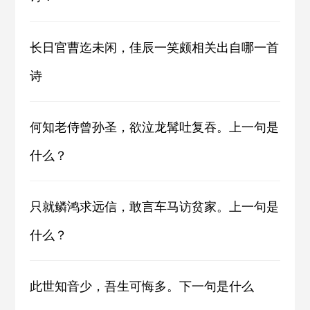
长日官曹迄未闲，佳辰一笑颇相关出自哪一首
诗
何知老侍曾孙圣，欲泣龙髯吐复吞。上一句是
什么？
只就鳞鸿求远信，敢言车马访贫家。上一句是
什么？
此世知音少，吾生可悔多。下一句是什么