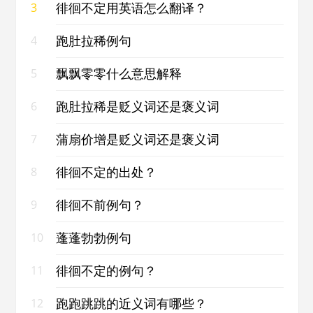
徘徊不定用英语怎么翻译？
3
跑肚拉稀例句
4
飘飘零零什么意思解释
5
跑肚拉稀是贬义词还是褒义词
6
蒲扇价增是贬义词还是褒义词
7
徘徊不定的出处？
8
徘徊不前例句？
9
蓬蓬勃勃例句
10
徘徊不定的例句？
11
跑跑跳跳的近义词有哪些？
12