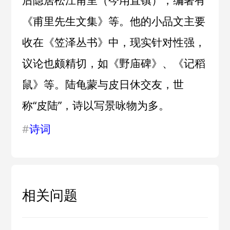
后隐居松江甫里（今甪直镇），编著有
《甫里先生文集》等。他的小品文主要
收在《笠泽丛书》中，现实针对性强，
议论也颇精切，如《野庙碑》、《记稻
鼠》等。陆龟蒙与皮日休交友，世
称“皮陆”，诗以写景咏物为多。
#
诗词
相关问题