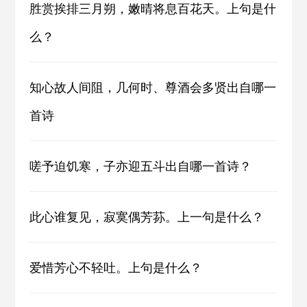
胜赏挨排三月朔，嫩晴将息百花天。上句是什
么？
知心故人间阻，几何时、尊酒会多贤出自哪一
首诗
嗟予迫饥寒，子亦迎五斗出自哪一首诗？
此心谁复见，寂寞偶芳荪。上一句是什么？
爱惜芳心不轻吐。上句是什么？