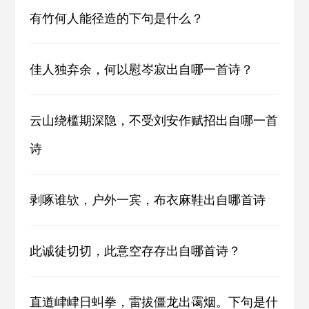
有竹何人能径造的下句是什么？
佳人独弃余，何以慰岑寂出自哪一首诗？
云山绕槛期深隐，不受刘安作赋招出自哪一首
诗
剥啄谁欤，户外一宾，布衣麻鞋出自哪首诗
此诚徒切切，此意空存存出自哪首诗？
直道峍峍日虯拳，雷拔僵龙出霭烟。下句是什