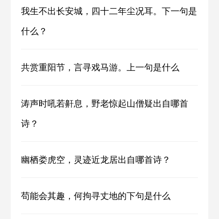
我生不出长安城，四十二年尘况耳。下一句是
什么？
共赏重阳节，言寻戏马游。上一句是什么
涛声时吼若鼾息，野老惊起山僧疑出自哪首
诗？
幽栖娄虎空，灵迹近龙居出自哪首诗？
苟能会其趣，何拘寻丈地的下句是什么