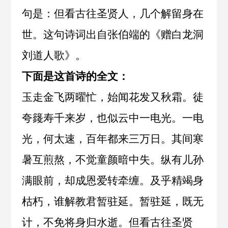
句是：但看古往圣贤人，几个解留身在
世。这句诗词出自
张伯端
的《
赠白龙洞
刘道人歌
》。
下面是这首诗的全文：
玉走金飞两曜忙，始闻花发又秋霜。徒
夸籛寿千来岁，也似云中一电光。一电
光，何太速，百年都来三万日。其间寒
暑互煎熬，不觉童颜暗中失。纵有儿孙
满眼前，却成恩爱转牵缠。及乎精竭身
枯朽，谁解教君暂驻延。暂驻延，既无
计，不免将身归水逝。但看古往圣贤