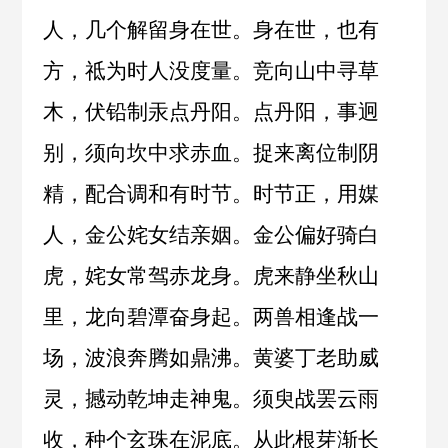
人，几个解留身在世。身在世，也有
方，祗为时人没度量。竞向山中寻草
木，伏铅制汞点丹阳。点丹阳，事迥
别，须向坎中求赤血。捉来离位制阴
精，配合调和有时节。时节正，用媒
人，金公姹女结亲姻。金公偏好骑白
虎，姹女常驾赤龙身。虎来静坐秋山
里，龙向碧潭奋身起。两兽相逢战一
场，波浪奔腾如鼎沸。黄婆丁老助威
灵，撼动乾坤走神鬼。须臾战罢云雨
收，种个玄珠在泥底。从此根芽渐长