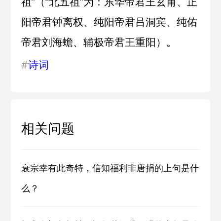
祖”（“北五祖”为：东华帝君王玄甫、正
阳帝君钟离权、纯阳帝君吕洞宾、纯佑
帝君刘海蟾、辅极帝君王重阳）。
#
诗词
相关问题
衰宗幸有此奇特，信知福利非唐捐的上句是什
么？