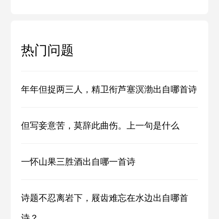
热门问题
年年但捉两三人，精卫衔芦塞溟渤出自哪首诗
但写妾意苦，莫辞此曲伤。上一句是什么
一怀山果三胜酒出自哪一首诗
诗题不忍离岩下，屐齿难忘在水边出自哪首
诗？