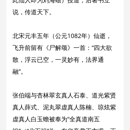
此仙人即为刘海蟾）授道，后著书立
说，传道天下。
北宋元丰五年（公元1082年）仙逝，
飞升前留有《尸解颂》一首：“四大欲
散，浮云已空，一灵妙有，法界通
融”。
张伯端与杏林翠玄真人石泰、道光紫贤
真人薛式、泥丸翠虚真人陈楠、琼炫紫
虚真人白玉蟾被奉为“全真道南五