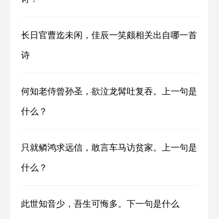
长日官曹迄未闲，佳辰一笑颇相关出自哪一首
诗
何知老侍曾孙圣，欲泣龙髯吐复吞。上一句是
什么？
只就鳞鸿求远信，敢言车马访贫家。上一句是
什么？
此世知音少，吾生可悔多。下一句是什么