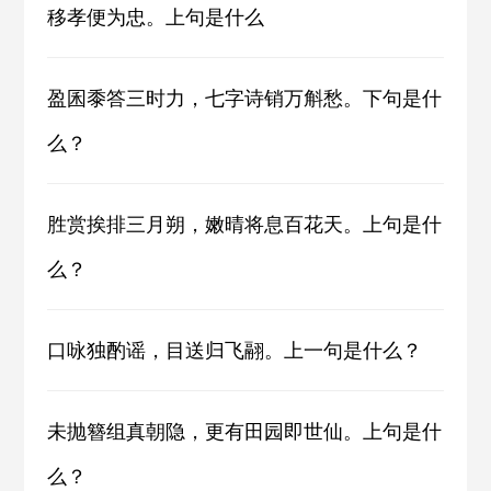
移孝便为忠。上句是什么
盈囷黍答三时力，七字诗销万斛愁。下句是什
么？
胜赏挨排三月朔，嫩晴将息百花天。上句是什
么？
口咏独酌谣，目送归飞翮。上一句是什么？
未抛簪组真朝隐，更有田园即世仙。上句是什
么？