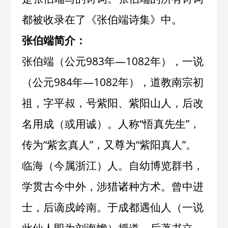
都被收录在了《
张伯端诗集
》中。
张伯端简介：
张伯端（公元983年—1082年），一说
（公元984年—1082年），道教南宗初
祖，字平叔，号紫阳、紫阳山人，后改
名用成（或用诚）。人称“悟真先生”，
传为“紫玄真人”，又尊为“紫阳真人”。
临海（今属浙江）人。自幼博览群书，
学贯古今中外，涉猎诸种方术。曾中进
士，后谪戍岭南。于成都遇仙人（一说