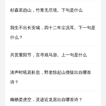
杉森若趋山，竹青无尽境。下句是什么
我生不出长安城，四十二年尘况耳。下一句是
什么？
共赏重阳节，言寻戏马游。上一句是什么
涛声时吼若鼾息，野老惊起山僧疑出自哪首
诗？
幽栖娄虎空，灵迹近龙居出自哪首诗？