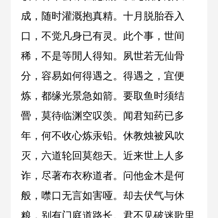
成，随时灌溉抱真精。十月脱胎吞入
口，不觉凡身已有灵。此个事，世间
稀，不是等閒人得知。夙世若无仙骨
分，容易如何得遇之。得遇之，宜便
炼，都缘光景急如箭。要取鱼时须结
罾，莫待临渊空叹羡。闻君知药已多
年，何不收心炼汞铅。休教烛被风吹
灭，六道轮回莫怨天。近来世上人多
诈，尽著布衣称道者。问他金木是何
般，噤口无言如害哑。却去伏气与休
粮，别有门庭道路长。君不见破迷歌里