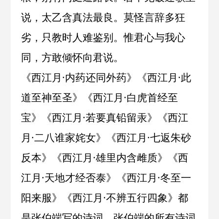
说，太乙含真法最良。莫怪言辞多狂
劣，只教时人难鉴别。惟君心与我心
同，方敢倾怀向君说。
《
西江月·内药还同外药
》《
西江月·此
道至神至圣
》《
西江月·白虎首经至
宝
》《
西江月·若要真铅留汞
》《
西江
月·二八谁家姹女
》《
西江月·七返朱砂
反本
》《
西江月·雄里内含雌质
》《
西
江月·天地才经否泰
》《
西江月·冬至一
阳来服
》《
西江月·不辨五行四象
》都
是张伯端写的诗词。张伯端的所有诗词