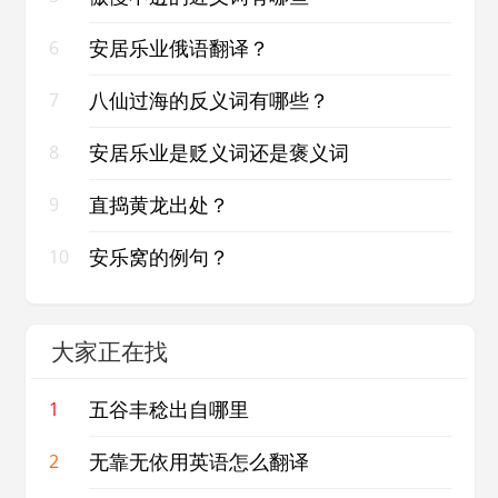
安居乐业俄语翻译？
6
八仙过海的反义词有哪些？
7
安居乐业是贬义词还是褒义词
8
直捣黄龙出处？
9
安乐窝的例句？
10
大家正在找
五谷丰稔出自哪里
1
无靠无依用英语怎么翻译
2