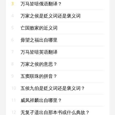
万马皆喑俄语翻译？
3
万家之侯是贬义词还是褒义词
4
亡国败家的近义词
5
毋望之福出自哪里
6
万马皆喑英语翻译
7
万家之侯的意思？
8
五窦联珠的拼音？
9
五侯九伯是贬义词还是褒义词？
10
威凤祥麟出自哪里？
11
无复孑遗出自那本书或什么典故？
12