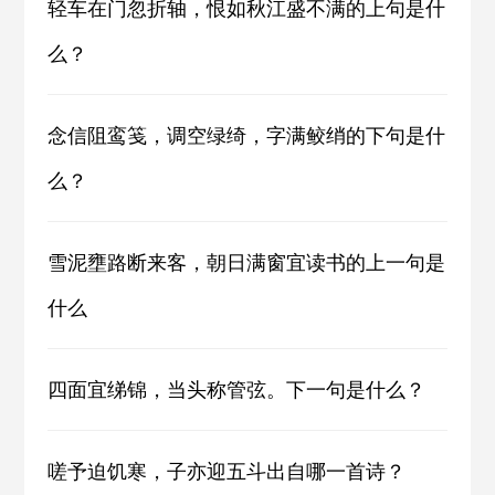
轻车在门忽折轴，恨如秋江盛不满的上句是什
么？
念信阻鸾笺，调空绿绮，字满鲛绡的下句是什
么？
雪泥壅路断来客，朝日满窗宜读书的上一句是
什么
四面宜绨锦，当头称管弦。下一句是什么？
嗟予迫饥寒，子亦迎五斗出自哪一首诗？