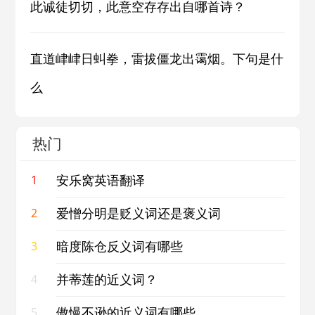
此诚徒切切，此意空存存出自哪首诗？
直道峍峍日虯拳，雷拔僵龙出霭烟。下句是什
么
热门
安乐窝英语翻译
1
爱憎分明是贬义词还是褒义词
2
暗度陈仓反义词有哪些
3
并蒂莲的近义词？
4
傲慢不逊的近义词有哪些
5