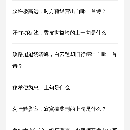
众许极高远，时方藉经营出自哪一首诗？
汗竹功犹浅，香皮世益珍的上一句是什么
溪路迢迢绕碧峰，白云迷却旧行踪出自哪一首
诗？
移孝便为忠。上句是什么
勿嗤黔娄室，寂寞掩柴荆的上句是什么？