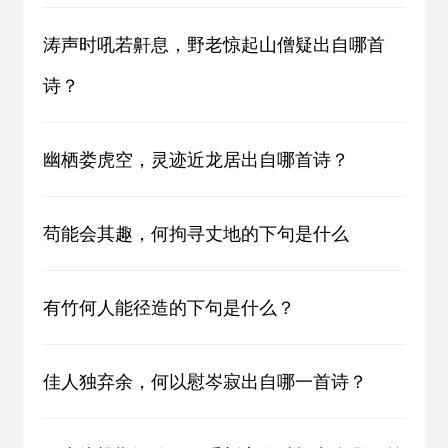
涛声时吼若鼾息，野老惊起山僧疑出自哪首
诗？
幽栖娄虎空，灵迹近龙居出自哪首诗？
苟能会其趣，何拘寻丈地的下句是什么
有竹何人能径造的下句是什么？
佳人独弃余，何以慰岑寂出自哪一首诗？