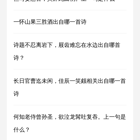
一怀山果三胜酒出自哪一首诗
诗题不忍离岩下，屐齿难忘在水边出自哪首
诗？
长日官曹迄未闲，佳辰一笑颇相关出自哪一首
诗
何知老侍曾孙圣，欲泣龙髯吐复吞。上一句是
什么？