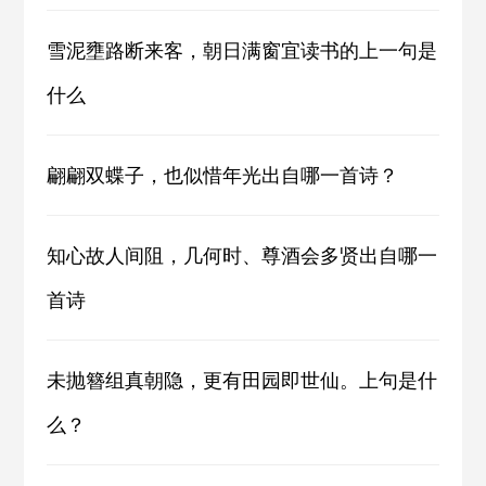
雪泥壅路断来客，朝日满窗宜读书的上一句是
什么
翩翩双蝶子，也似惜年光出自哪一首诗？
知心故人间阻，几何时、尊酒会多贤出自哪一
首诗
未抛簪组真朝隐，更有田园即世仙。上句是什
么？