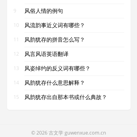
风俗人情的例句
9
风流韵事近义词有哪些？
10
风韵犹存的拼音怎么写？
11
风言风语英语翻译
12
风姿绰约的反义词有哪些？
13
风韵犹存什么意思解释？
14
风韵犹存出自那本书或什么典故？
15
© 2026
古文学
guwenxue.com.cn