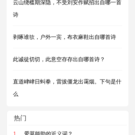
云山绕槛期深隐，不受刘安作赋招出自哪一首
诗
剥啄谁欤，户外一宾，布衣麻鞋出自哪首诗
此诚徒切切，此意空存存出自哪首诗？
直道峍峍日虯拳，雷拔僵龙出霭烟。下句是什
么
热门
爱莫能助的近义词？
1