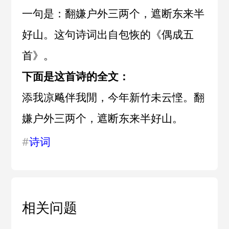
一句是：翻嫌户外三两个，遮断东来半
好山。这句诗词出自
包恢
的《
偶成五
首
》。
下面是这首诗的全文：
添我凉飚伴我閒，今年新竹未云悭。翻
嫌户外三两个，遮断东来半好山。
#
诗词
相关问题