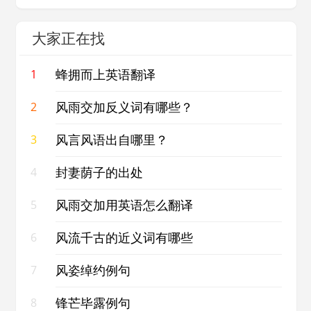
大家正在找
蜂拥而上英语翻译
1
风雨交加反义词有哪些？
2
风言风语出自哪里？
3
封妻荫子的出处
4
风雨交加用英语怎么翻译
5
风流千古的近义词有哪些
6
风姿绰约例句
7
锋芒毕露例句
8