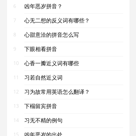
凶年恶岁拼音？
6
心无二想的反义词有哪些？
7
心甜意洽的拼音怎么写
8
下眼相看拼音
9
心香一瓣近义词有哪些
10
习若自然近义词
11
习为故常用英语怎么翻译？
12
下榻留宾拼音
13
习无不精的例句
14
凶年恶岁的出处
15