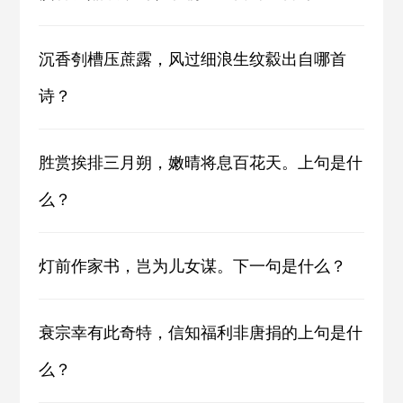
沉香刳槽压蔗露，风过细浪生纹縠出自哪首
诗？
胜赏挨排三月朔，嫩晴将息百花天。上句是什
么？
灯前作家书，岂为儿女谋。下一句是什么？
衰宗幸有此奇特，信知福利非唐捐的上句是什
么？