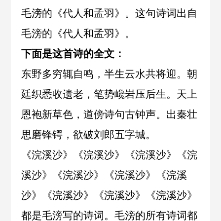
毛滂的《代人和孟羽》。这句诗词出自
毛滂
的《
代人和孟羽
》。
下面是这首诗的全文：
东野多穷辄自鸣，半生云水共将迎。朝
廷织悉收遗老，笔势巉岩压后生。天上
恩袍新草色，道傍诗句古钟声。出秦壮
思磨锋锷，欲破刘郎五字城。
《
浣溪沙
》《
浣溪沙
》《
浣溪沙
》《
浣
溪沙
》《
浣溪沙
》《
浣溪沙
》《
浣溪
沙
》《
浣溪沙
》《
浣溪沙
》《
浣溪沙
》
都是毛滂写的诗词。毛滂的所有诗词都