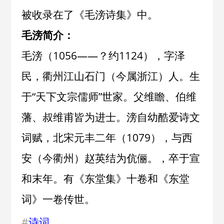
被收录在了《
毛滂诗集
》中。
毛滂简介：
毛滂（1056——？约1124），字泽
民，衢州江山石门（今属浙江）人。生
于“天下文宗儒师”世家。父维瞻、伯维
藩、叔维甫皆为进士。滂自幼酷爱诗文
词赋，北宋元丰二年（1079），与西
安（今衢州）赵英结为伉俪。，卒于宣
和末年。有《东堂集》十卷和《东堂
词》一卷传世。
#
诗词