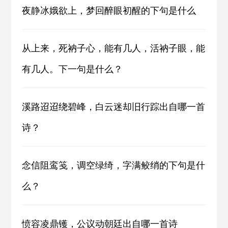
夜静冰娥欲上，梦回醉眼初醒的下句是什么
从上来，死衲子心，能有几人，活衲子眼，能
有几人。下一句是什么？
溪路迢迢绕碧峰，白云迷却旧行踪出自哪一首
诗？
念信阻鸾笺，调空绿绮，字满鲛绡的下句是什
么？
愤容凌鼎镬，公议动朝廷出自哪一首诗