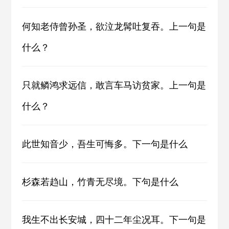
何知老侍曾孙圣，欲泣龙髯吐复吞。上一句是
什么？
只就鳞鸿求远信，敢言车马访贫家。上一句是
什么？
此世知音少，吾生可悔多。下一句是什么
杉森若趋山，竹青无尽境。下句是什么
我生不出长安城，四十二年尘况耳。下一句是