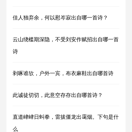
佳人独弃余，何以慰岑寂出自哪一首诗？
云山绕槛期深隐，不受刘安作赋招出自哪一首
诗
剥啄谁欤，户外一宾，布衣麻鞋出自哪首诗
此诚徒切切，此意空存存出自哪首诗？
直道峍峍日虯拳，雷拔僵龙出霭烟。下句是什
么