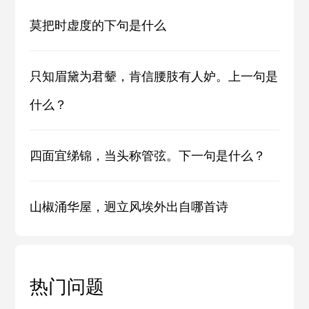
莫把时虚度的下句是什么
只知眉黛为君颦，肯信腰肢有人妒。上一句是
什么？
四面宜绨锦，当头称管弦。下一句是什么？
山椒涌华屋，迥立风埃外出自哪首诗
热门问题