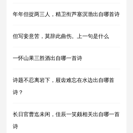
年年但捉两三人，精卫衔芦塞溟渤出自哪首诗
但写妾意苦，莫辞此曲伤。上一句是什么
一怀山果三胜酒出自哪一首诗
诗题不忍离岩下，屐齿难忘在水边出自哪首
诗？
长日官曹迄未闲，佳辰一笑颇相关出自哪一首
诗