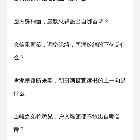
圆方殊枘凿，寂默忍羁旅出自哪首诗？
念信阻鸾笺，调空绿绮，字满鲛绡的下句是什
么？
雪泥壅路断来客，朝日满窗宜读书的上一句是
什么
山雌之弟竹鸡兄，户入雕笼便不惊出自哪首
诗？