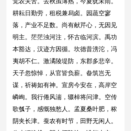
觉农夫苦。去秋虽薄熟，今夏犹未雨。
耕耘日勤劳，租税兼舄卤。园蔬空寥
落，产业不足数。尚有献芹心，无因见
明主。茫茫浊河注，怀古临河滨。禹功
本豁达，汉迹方因循。坎德昔滂沱，冯
夷胡不仁。激潏陵堤防，东郡多悲辛。
天子忽惊悼，从官皆负薪。畚筑岂无
谋，祈祷如有神。宣房今安在，高岸空
嶙峋。我行倦风湍，辍棹将问津。空传
歌瓠子，感慨独愁人。孟夏桑叶肥，秾
阴夹长津。蚕农有时节，田野无闲人。