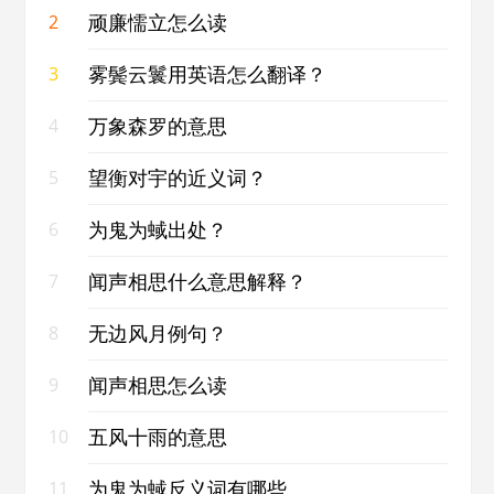
顽廉懦立怎么读
2
雾鬓云鬟用英语怎么翻译？
3
万象森罗的意思
4
望衡对宇的近义词？
5
为鬼为蜮出处？
6
闻声相思什么意思解释？
7
无边风月例句？
8
闻声相思怎么读
9
五风十雨的意思
10
为鬼为蜮反义词有哪些
11