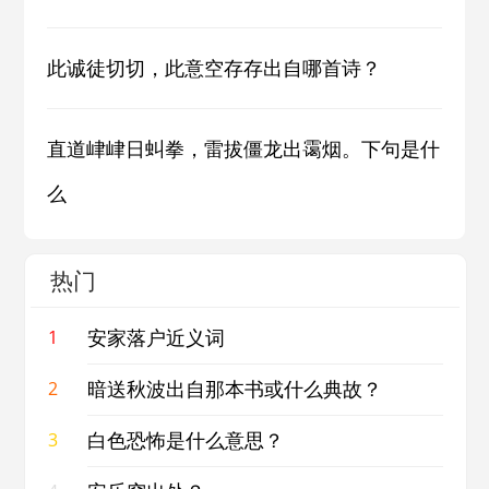
此诚徒切切，此意空存存出自哪首诗？
直道峍峍日虯拳，雷拔僵龙出霭烟。下句是什
么
热门
安家落户近义词
1
暗送秋波出自那本书或什么典故？
2
白色恐怖是什么意思？
3