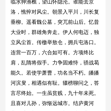
临水狎渔樵，望山怀隐沦。谁能去京
洛，憔悴对风尘。朝景入平川，川长复
垂柳。遥看魏公墓，突兀前山后。忆昔
大业时，群雄角奔走。伊人何电迈，独
立风尘首。传檄举敖仓，拥兵屯洛口。
连营一百万，六合如可有。方项终比
肩，乱隋将假手。力争固难恃，骄战曷
能久。若使学萧曹，功名当不朽。皤皤
河滨叟，相遇似有耻。辍榜聊问之，答
言尽终始。一生虽贫贱，九十年未死。
且喜对儿孙，弥惭远城市。结庐黄河