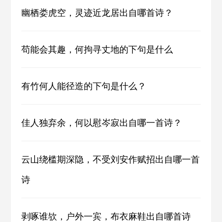
幽栖娄虎空，灵迹近龙居出自哪首诗？
苟能会其趣，何拘寻丈地的下句是什么
有竹何人能径造的下句是什么？
佳人独弃余，何以慰岑寂出自哪一首诗？
云山绕槛期深隐，不受刘安作赋招出自哪一首
诗
剥啄谁欤，户外一宾，布衣麻鞋出自哪首诗