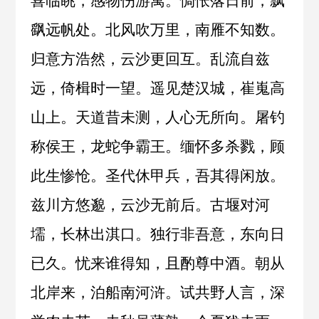
喜临眺，感物伤游寓。惆怅落日前，飘
飖远帆处。北风吹万里，南雁不知数。
归意方浩然，云沙更回互。乱流自兹
远，倚楫时一望。遥见楚汉城，崔嵬高
山上。天道昔未测，人心无所向。屠钓
称侯王，龙蛇争霸王。缅怀多杀戮，顾
此生惨怆。圣代休甲兵，吾其得闲放。
兹川方悠邈，云沙无前后。古堰对河
壖，长林出淇口。独行非吾意，东向日
已久。忧来谁得知，且酌尊中酒。朝从
北岸来，泊船南河浒。试共野人言，深