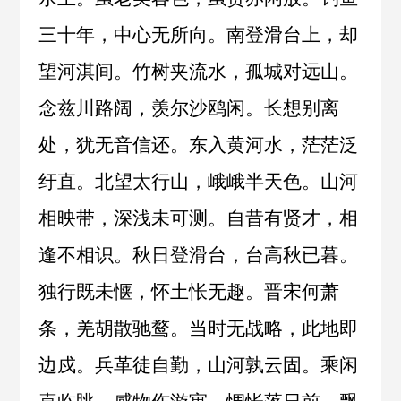
三十年，中心无所向。南登滑台上，却
望河淇间。竹树夹流水，孤城对远山。
念兹川路阔，羡尔沙鸥闲。长想别离
处，犹无音信还。东入黄河水，茫茫泛
纡直。北望太行山，峨峨半天色。山河
相映带，深浅未可测。自昔有贤才，相
逢不相识。秋日登滑台，台高秋已暮。
独行既未惬，怀土怅无趣。晋宋何萧
条，羌胡散驰鹜。当时无战略，此地即
边戍。兵革徒自勤，山河孰云固。乘闲