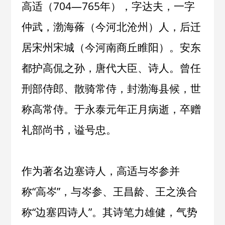
高适（704—765年），字达夫，一字
仲武，渤海蓨（今河北沧州）人，后迁
居宋州宋城（今河南商丘睢阳）。安东
都护高侃之孙，唐代大臣、诗人。曾任
刑部侍郎、散骑常侍，封渤海县候，世
称高常侍。于永泰元年正月病逝，卒赠
礼部尚书，谥号忠。
作为著名边塞诗人，高适与岑参并
称“高岑”，与岑参、王昌龄、王之涣合
称“边塞四诗人”。其诗笔力雄健，气势