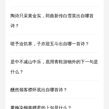
陶诗只采黄金实，郢曲新传白雪英出自哪首
诗？
嗟予迫饥寒，子亦迎五斗出自哪一首诗？
是中不减山中乐，底用青鞋游物外的下一句是
什么？
醺然领客襟怀底出自哪首诗？
薰梅染柳将赠君的上句是什么？