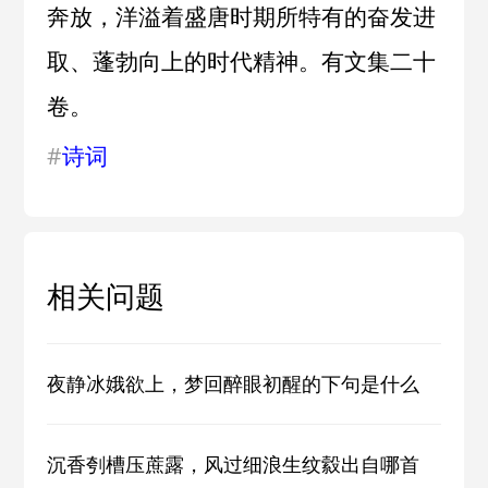
奔放，洋溢着盛唐时期所特有的奋发进
取、蓬勃向上的时代精神。有文集二十
卷。
#
诗词
相关问题
夜静冰娥欲上，梦回醉眼初醒的下句是什么
沉香刳槽压蔗露，风过细浪生纹縠出自哪首