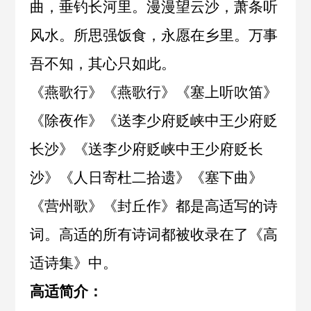
曲，垂钓长河里。漫漫望云沙，萧条听
风水。所思强饭食，永愿在乡里。万事
吾不知，其心只如此。
《
燕歌行
》《
燕歌行
》《
塞上听吹笛
》
《
除夜作
》《
送李少府贬峡中王少府贬
长沙
》《
送李少府贬峡中王少府贬长
沙
》《
人日寄杜二拾遗
》《
塞下曲
》
《
营州歌
》《
封丘作
》都是高适写的诗
词。高适的所有诗词都被收录在了《
高
适诗集
》中。
高适简介：