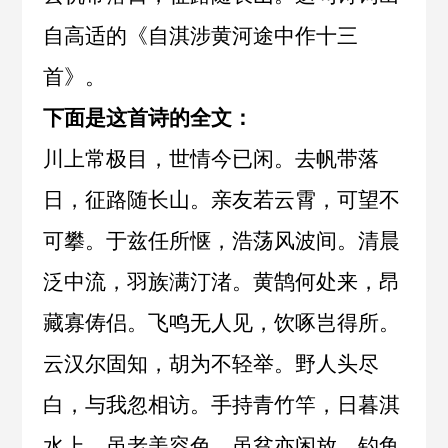
自
高适
的《
自淇涉黄河途中作十三
首
》。
下面是这首诗的全文：
川上常极目，世情今已闲。去帆带落
日，征路随长山。亲友若云霄，可望不
可攀。于兹任所惬，浩荡风波间。清晨
泛中流，羽族满汀渚。黄鹄何处来，昂
藏寡俦侣。飞鸣无人见，饮啄岂得所。
云汉尔固知，胡为不轻举。野人头尽
白，与我忽相访。手持青竹竿，日暮淇
水上。虽老美容色，虽贫亦闲放。钓鱼