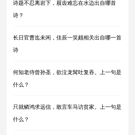
诗题不忍离岩下，屐齿难忘在水边出自哪首
诗？
长日官曹迄未闲，佳辰一笑颇相关出自哪一首
诗
何知老侍曾孙圣，欲泣龙髯吐复吞。上一句是
什么？
只就鳞鸿求远信，敢言车马访贫家。上一句是
什么？