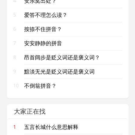
安乐窝出处？
4
爱答不理怎么读？
5
按捺不住拼音？
6
安安静静的拼音
7
昂首阔步是贬义词还是褒义词？
8
黯淡无光是贬义词还是褒义词
9
不倒翁拼音？
10
大家正在找
五言长城什么意思解释
1