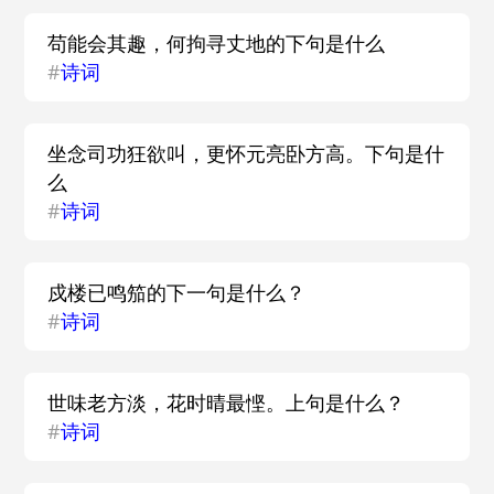
苟能会其趣，何拘寻丈地的下句是什么
#
诗词
坐念司功狂欲叫，更怀元亮卧方高。下句是什
么
#
诗词
戍楼已鸣笳的下一句是什么？
#
诗词
世味老方淡，花时晴最悭。上句是什么？
#
诗词