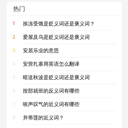
热门
挨冻受饿是贬义词还是褒义词？
1
爱屋及乌是贬义词还是褒义词
2
安居乐业的意思
3
安营扎寨用英语怎么翻译
4
暗送秋波是贬义词还是褒义词
5
按部就班的反义词有哪些
6
唉声叹气的近义词有哪些
7
并蒂莲的近义词？
8