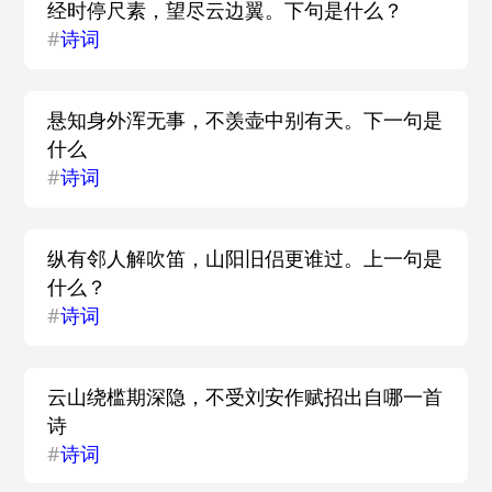
经时停尺素，望尽云边翼。下句是什么？
#
诗词
悬知身外浑无事，不羡壶中别有天。下一句是
什么
#
诗词
纵有邻人解吹笛，山阳旧侣更谁过。上一句是
什么？
#
诗词
云山绕槛期深隐，不受刘安作赋招出自哪一首
诗
#
诗词