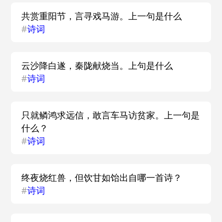
共赏重阳节，言寻戏马游。上一句是什么
#
诗词
云沙降白遂，秦陇献烧当。上句是什么
#
诗词
只就鳞鸿求远信，敢言车马访贫家。上一句是
什么？
#
诗词
终夜烧红兽，但饮甘如饴出自哪一首诗？
#
诗词