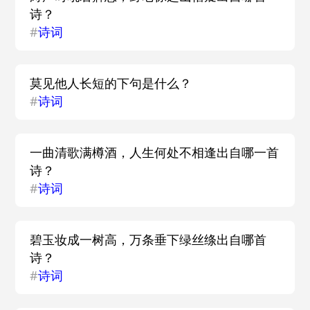
诗？
#
诗词
莫见他人长短的下句是什么？
#
诗词
一曲清歌满樽酒，人生何处不相逢出自哪一首
诗？
#
诗词
碧玉妆成一树高，万条垂下绿丝绦出自哪首
诗？
#
诗词