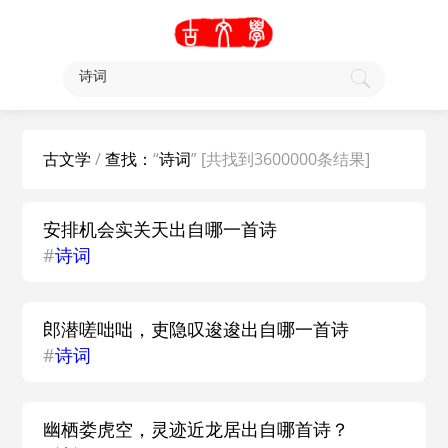
古文学
/
查找：
“
诗词
” [共找到3600000条结果]
安排机会实关天出自哪一首诗
#
诗词
郎潜嗟咄咄，吏隐叹逡逡出自哪一首诗
#
诗词
幽栖娄虎空，灵迹近龙居出自哪首诗？