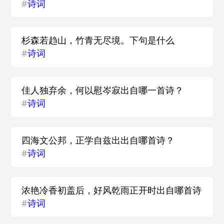
#
诗词
杉森若趋山，竹青无尽境。下句是什么
#
诗词
佳人独弃余，何以慰岑寂出自哪一首诗？
#
诗词
四海文公邦，正学自兹出出自哪首诗？
#
诗词
浓艳冷香初盖后，好风乾雨正开时出自哪首诗
#
诗词