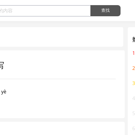
查找
1
写
2
3
yè
4
5
6