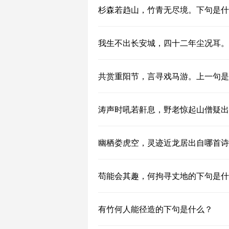
杉森若趋山，竹青无尽境。下句是什
我生不出长安城，四十二年尘况耳。
共赏重阳节，言寻戏马游。上一句是
涛声时吼若鼾息，野老惊起山僧疑出
幽栖娄虎空，灵迹近龙居出自哪首诗
苟能会其趣，何拘寻丈地的下句是什
有竹何人能径造的下句是什么？