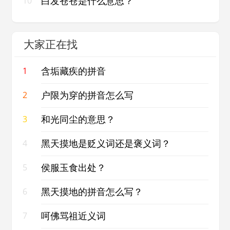
白发苍苍是什么意思？
10
大家正在找
含垢藏疾的拼音
1
户限为穿的拼音怎么写
2
和光同尘的意思？
3
黑天摸地是贬义词还是褒义词？
4
侯服玉食出处？
5
黑天摸地的拼音怎么写？
6
呵佛骂祖近义词
7