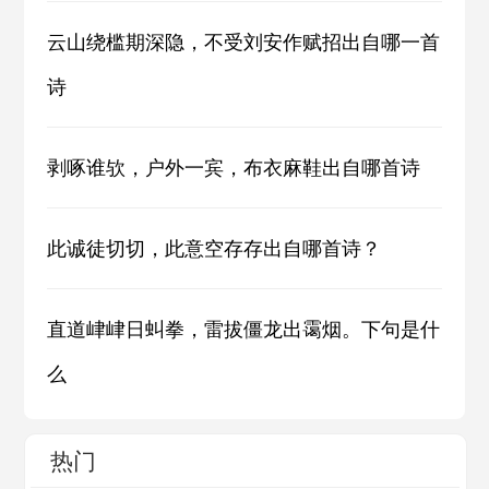
云山绕槛期深隐，不受刘安作赋招出自哪一首
诗
剥啄谁欤，户外一宾，布衣麻鞋出自哪首诗
此诚徒切切，此意空存存出自哪首诗？
直道峍峍日虯拳，雷拔僵龙出霭烟。下句是什
么
热门