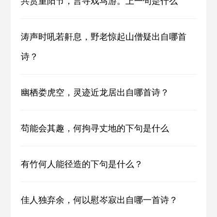
共赏重阳节，言寻戏马游。上一句是什么
涛声时吼若鼾息，野老惊起山僧疑出自哪首
诗？
幽栖娄虎空，灵迹近龙居出自哪首诗？
苟能会其趣，何拘寻丈地的下句是什么
有竹何人能径造的下句是什么？
佳人独弃余，何以慰岑寂出自哪一首诗？