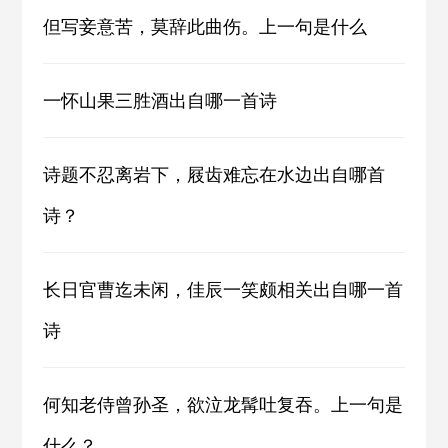
但写妾意苦，莫辞此曲伤。上一句是什么
一怀山果三胜酒出自哪一首诗
诗题不忍离岩下，屐齿难忘在水边出自哪首
诗？
长日官曹迄未闲，佳辰一笑颇相关出自哪一首
诗
何知老侍曾孙圣，欲泣龙髯吐复吞。上一句是
什么？