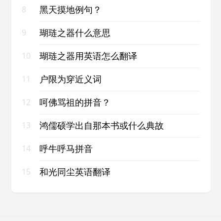
黑天摸地例句？
8
瑚琏之器什么意思
9
瑚琏之器用英语怎么翻译
10
户限为穿近义词
11
呵佛骂祖的拼音？
12
鸿儒硕学出自那本书或什么典故
13
呼牛呼马拼音
14
和光同尘英语翻译
15