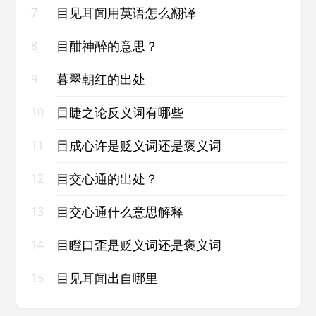
目见耳闻用英语怎么翻译
7
目酣神醉的意思？
8
暮翠朝红的出处
9
目睫之论反义词有哪些
10
目成心许是贬义词还是褒义词
11
目交心通的出处？
12
目交心通什么意思解释
13
目瞪口歪是贬义词还是褒义词
14
目见耳闻出自哪里
15