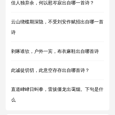
佳人独弃余，何以慰岑寂出自哪一首诗？
云山绕槛期深隐，不受刘安作赋招出自哪一首
诗
剥啄谁欤，户外一宾，布衣麻鞋出自哪首诗
此诚徒切切，此意空存存出自哪首诗？
直道峍峍日虯拳，雷拔僵龙出霭烟。下句是什
么