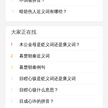
不倒翁拼音？
9
暗箭伤人近义词有哪些？
10
大家正在找
木公金母是贬义词还是褒义词？
1
暮楚朝秦近义词
2
暮楚朝秦例句
3
目瞪心骇是贬义词还是褒义词
4
目瞪心骇什么意思？
5
目成心许的拼音？
6