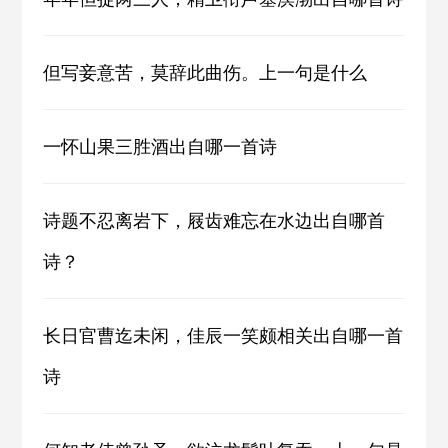
但写妾意苦，莫辞此曲伤。上一句是什么
一怀山果三胜酒出自哪一首诗
诗题不忍离岩下，屐齿难忘在水边出自哪首
诗？
长日官曹迄未闲，佳辰一笑颇相关出自哪一首
诗