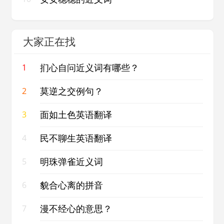
大家正在找
扪心自问近义词有哪些？
1
莫逆之交例句？
2
面如土色英语翻译
3
民不聊生英语翻译
4
明珠弹雀近义词
5
貌合心离的拼音
6
漫不经心的意思？
7