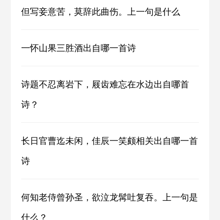
但写妾意苦，莫辞此曲伤。上一句是什么
一怀山果三胜酒出自哪一首诗
诗题不忍离岩下，屐齿难忘在水边出自哪首
诗？
长日官曹迄未闲，佳辰一笑颇相关出自哪一首
诗
何知老侍曾孙圣，欲泣龙髯吐复吞。上一句是
什么？