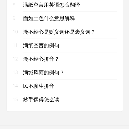
满纸空言用英语怎么翻译
8
面如土色什么意思解释
9
漫不经心是贬义词还是褒义词？
10
满纸空言的例句
11
漫不经心拼音？
12
满城风雨的例句？
13
民不聊生拼音
14
妙手偶得怎么读
15