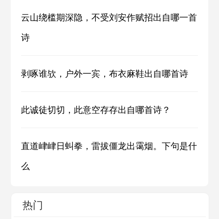
云山绕槛期深隐，不受刘安作赋招出自哪一首
诗
剥啄谁欤，户外一宾，布衣麻鞋出自哪首诗
此诚徒切切，此意空存存出自哪首诗？
直道峍峍日虯拳，雷拔僵龙出霭烟。下句是什
么
热门