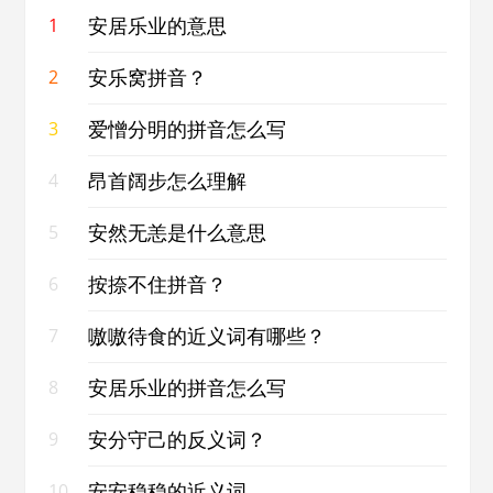
安居乐业的意思
1
安乐窝拼音？
2
爱憎分明的拼音怎么写
3
昂首阔步怎么理解
4
安然无恙是什么意思
5
按捺不住拼音？
6
嗷嗷待食的近义词有哪些？
7
安居乐业的拼音怎么写
8
安分守己的反义词？
9
安安稳稳的近义词
10