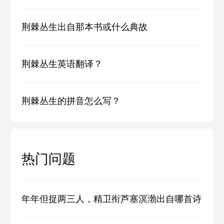
荆棘丛生出自那本书或什么典故
荆棘丛生英语翻译？
荆棘丛生的拼音怎么写？
热门问题
年年但捉两三人，精卫衔芦塞溟渤出自哪首诗