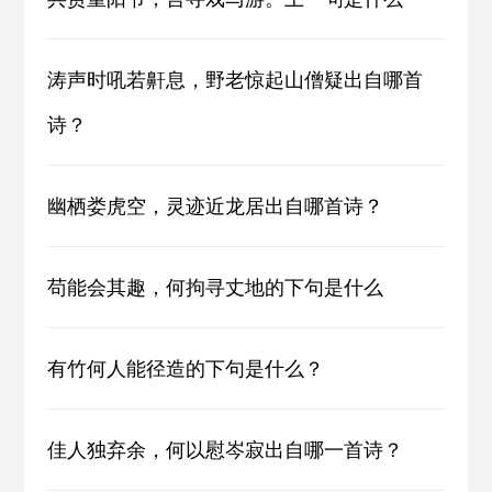
涛声时吼若鼾息，野老惊起山僧疑出自哪首
诗？
幽栖娄虎空，灵迹近龙居出自哪首诗？
苟能会其趣，何拘寻丈地的下句是什么
有竹何人能径造的下句是什么？
佳人独弃余，何以慰岑寂出自哪一首诗？