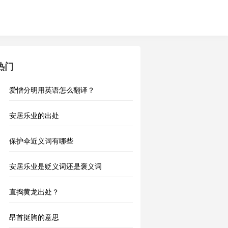
热门
爱憎分明用英语怎么翻译？
安居乐业的出处
保护伞近义词有哪些
安居乐业是贬义词还是褒义词
直捣黄龙出处？
昂首挺胸的意思