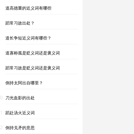
道高德重的近义词有哪些
蹈常习故出处？
道长争短近义词有哪些？
道寡称孤是贬义词还是褒义词
蹈常习故是贬义词还是褒义词
倒持太阿出自哪里？
0
刀光血影的出处
1
蹈赴汤火近义词
2
倒持戈矛的意思