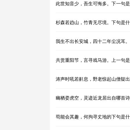
此世知音少，吾生可悔多。下一句是
杉森若趋山，竹青无尽境。下句是什
我生不出长安城，四十二年尘况耳。
共赏重阳节，言寻戏马游。上一句是
涛声时吼若鼾息，野老惊起山僧疑出
幽栖娄虎空，灵迹近龙居出自哪首诗
苟能会其趣，何拘寻丈地的下句是什