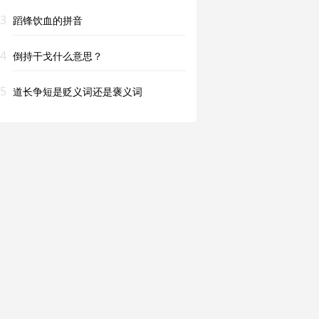
3
蹈锋饮血的拼音
4
倒持干戈什么意思？
5
道长争短是贬义词还是褒义词