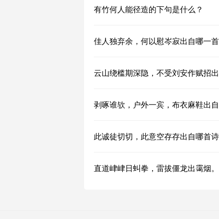
有竹何人能径造的下句是什么？
佳人独弃余，何以慰岑寂出自哪一首
云山绕槛期深隐，不受刘安作赋招出
剥啄谁欤，户外一宾，布衣麻鞋出自
此诚徒切切，此意空存存出自哪首诗
直道峍峍日虯拳，雷拔僵龙出霭烟。