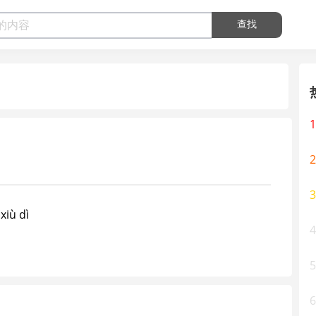
查找
1
2
3
ù dì
4
5
6