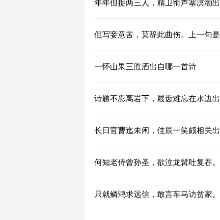
年年但捉两三人，精卫衔芦塞溟渤出
但写妾意苦，莫辞此曲伤。上一句是
一怀山果三胜酒出自哪一首诗
诗题不忍离岩下，屐齿难忘在水边出
长日官曹迄未闲，佳辰一笑颇相关出
何知老侍曾孙圣，欲泣龙髯吐复吞。
只就鳞鸿求远信，敢言车马访贫家。