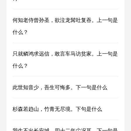
何知老侍曾孙圣，欲泣龙髯吐复吞。上一句是
什么？
只就鳞鸿求远信，敢言车马访贫家。上一句是
什么？
此世知音少，吾生可悔多。下一句是什么
杉森若趋山，竹青无尽境。下句是什么
我生不出长安城，四十二年尘况耳。下一句是