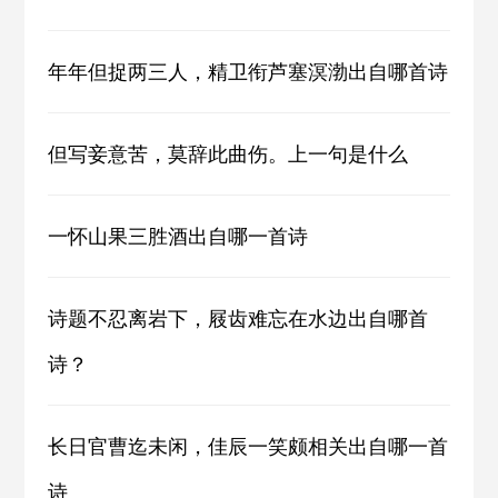
年年但捉两三人，精卫衔芦塞溟渤出自哪首诗
但写妾意苦，莫辞此曲伤。上一句是什么
一怀山果三胜酒出自哪一首诗
诗题不忍离岩下，屐齿难忘在水边出自哪首
诗？
长日官曹迄未闲，佳辰一笑颇相关出自哪一首
诗