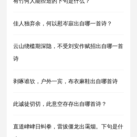
有竹何人能径造的下句是什么？
佳人独弃余，何以慰岑寂出自哪一首诗？
云山绕槛期深隐，不受刘安作赋招出自哪一首
诗
剥啄谁欤，户外一宾，布衣麻鞋出自哪首诗
此诚徒切切，此意空存存出自哪首诗？
直道峍峍日虯拳，雷拔僵龙出霭烟。下句是什