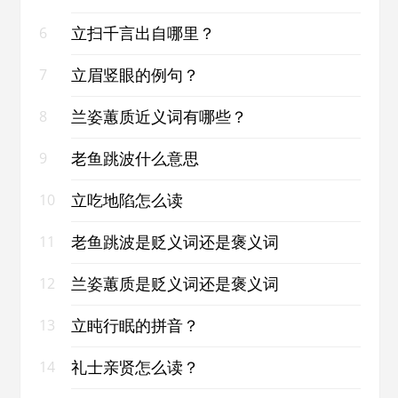
立扫千言出自哪里？
6
立眉竖眼的例句？
7
兰姿蕙质近义词有哪些？
8
老鱼跳波什么意思
9
立吃地陷怎么读
10
老鱼跳波是贬义词还是褒义词
11
兰姿蕙质是贬义词还是褒义词
12
立盹行眠的拼音？
13
礼士亲贤怎么读？
14