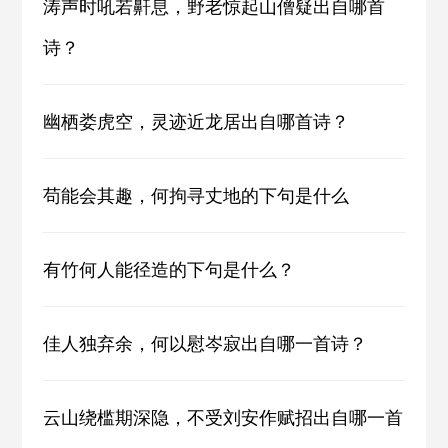
涛声时吼若鼾息，野老惊起山僧疑出自哪首
诗？
幽栖娄虎空，灵迹近龙居出自哪首诗？
苟能会其趣，何拘寻丈地的下句是什么
有竹何人能径造的下句是什么？
佳人独弃余，何以慰岑寂出自哪一首诗？
云山绕槛期深隐，不受刘安作赋招出自哪一首