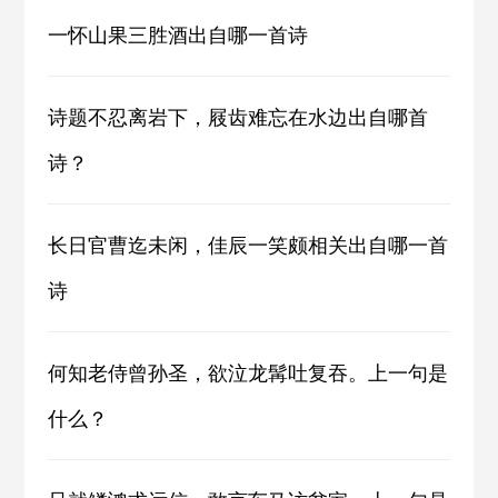
一怀山果三胜酒出自哪一首诗
诗题不忍离岩下，屐齿难忘在水边出自哪首
诗？
长日官曹迄未闲，佳辰一笑颇相关出自哪一首
诗
何知老侍曾孙圣，欲泣龙髯吐复吞。上一句是
什么？