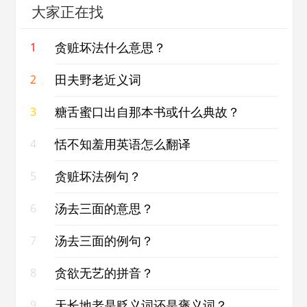
大家正在找
贪赃坏法什么意思？
1
田夫野老近义词
2
糖舌蜜口出自那本书或什么典故？
3
恬不知羞用英语怎么翻译
4
贪赃坏法例句？
5
汤去三面的意思？
6
汤去三面的例句？
7
贪欲无艺的拼音？
8
天长地老是贬义词还是褒义词？
9