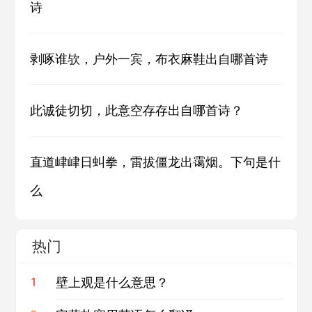
诗
剥啄谁欤，户外一宾，布衣麻鞋出自哪首诗
此诚徒切切，此意空存存出自哪首诗？
直道峍峍日虯拳，雷拔僵龙出霭烟。下句是什
么
热门
壁上观是什么意思？
1