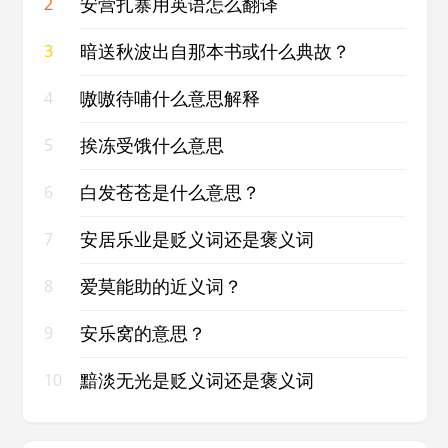
安营扎寨用英语怎么翻译
2
暗送秋波出自那本书或什么典故？
3
嗷嗷待哺什么意思解释
4
挨冻受饿什么意思
5
白发苍苍是什么意思？
6
安居乐业是贬义词还是褒义词
7
爱莫能助的近义词？
8
安乐窝的意思？
9
黯淡无光是贬义词还是褒义词
10