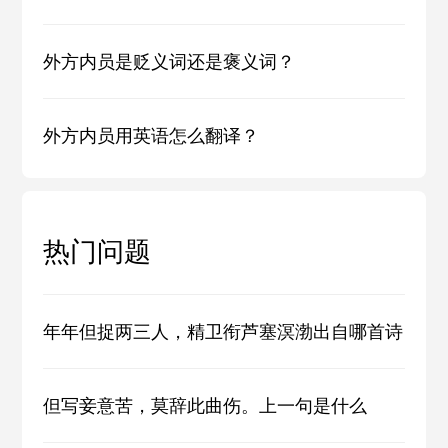
外方内员是贬义词还是褒义词？
外方内员用英语怎么翻译？
热门问题
年年但捉两三人，精卫衔芦塞溟渤出自哪首诗
但写妾意苦，莫辞此曲伤。上一句是什么