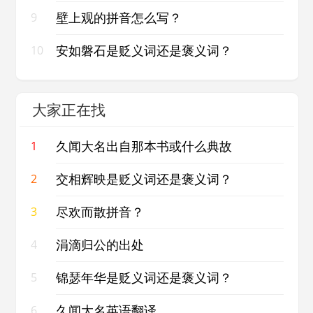
壁上观的拼音怎么写？
9
安如磐石是贬义词还是褒义词？
10
大家正在找
久闻大名出自那本书或什么典故
1
交相辉映是贬义词还是褒义词？
2
尽欢而散拼音？
3
涓滴归公的出处
4
锦瑟年华是贬义词还是褒义词？
5
久闻大名英语翻译
6