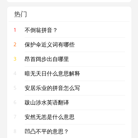
热门
不倒翁拼音？
1
保护伞近义词有哪些
2
昂首阔步出自哪里
3
暗无天日什么意思解释
4
安居乐业的拼音怎么写
5
跋山涉水英语翻译
6
安然无恙是什么意思
7
凹凸不平的意思？
8