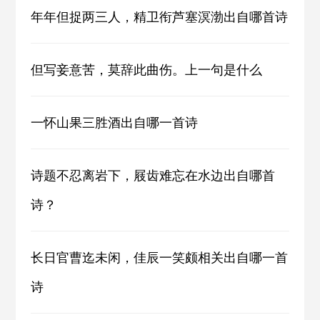
年年但捉两三人，精卫衔芦塞溟渤出自哪首诗
但写妾意苦，莫辞此曲伤。上一句是什么
一怀山果三胜酒出自哪一首诗
诗题不忍离岩下，屐齿难忘在水边出自哪首
诗？
长日官曹迄未闲，佳辰一笑颇相关出自哪一首
诗