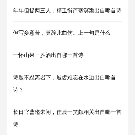
年年但捉两三人，精卫衔芦塞溟渤出自哪首诗
但写妾意苦，莫辞此曲伤。上一句是什么
一怀山果三胜酒出自哪一首诗
诗题不忍离岩下，屐齿难忘在水边出自哪首
诗？
长日官曹迄未闲，佳辰一笑颇相关出自哪一首
诗