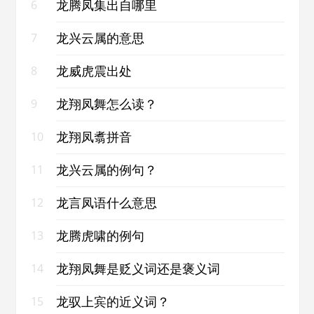
龙腾凤集出自哪里
6
龙兴云属的意思
7
龙威虎震出处
8
龙翔凤舞怎么读？
9
龙翔凤翥拼音
10
龙兴云属的例句？
11
龙言凤语什么意思
12
龙腾虎啸的例句
13
龙翔凤舞是贬义词还是褒义词
14
龙驭上宾的近义词？
15