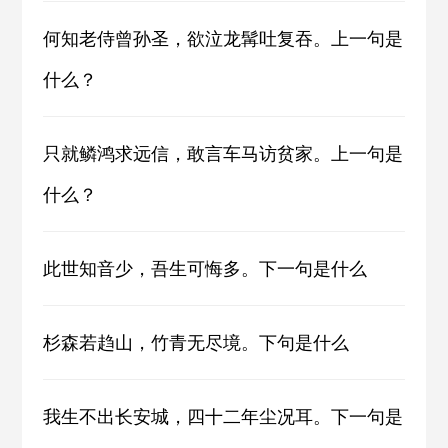
何知老侍曾孙圣，欲泣龙髯吐复吞。上一句是
什么？
只就鳞鸿求远信，敢言车马访贫家。上一句是
什么？
此世知音少，吾生可悔多。下一句是什么
杉森若趋山，竹青无尽境。下句是什么
我生不出长安城，四十二年尘况耳。下一句是