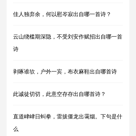
佳人独弃余，何以慰岑寂出自哪一首诗？
云山绕槛期深隐，不受刘安作赋招出自哪一首
诗
剥啄谁欤，户外一宾，布衣麻鞋出自哪首诗
此诚徒切切，此意空存存出自哪首诗？
直道峍峍日虯拳，雷拔僵龙出霭烟。下句是什
么