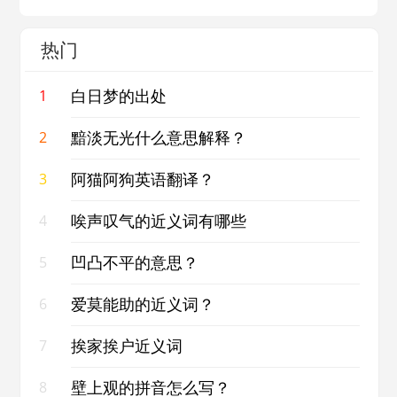
热门
白日梦的出处
1
黯淡无光什么意思解释？
2
阿猫阿狗英语翻译？
3
唉声叹气的近义词有哪些
4
凹凸不平的意思？
5
爱莫能助的近义词？
6
挨家挨户近义词
7
壁上观的拼音怎么写？
8