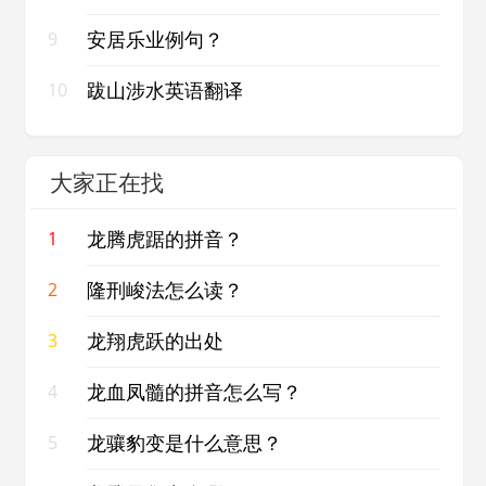
安居乐业例句？
9
跋山涉水英语翻译
10
大家正在找
龙腾虎踞的拼音？
1
隆刑峻法怎么读？
2
龙翔虎跃的出处
3
龙血凤髓的拼音怎么写？
4
龙骧豹变是什么意思？
5