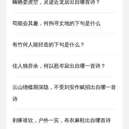
幽栖娄虎空，灵迹近龙居出自哪首诗？
苟能会其趣，何拘寻丈地的下句是什么
有竹何人能径造的下句是什么？
佳人独弃余，何以慰岑寂出自哪一首诗？
云山绕槛期深隐，不受刘安作赋招出自哪一首
诗
剥啄谁欤，户外一宾，布衣麻鞋出自哪首诗