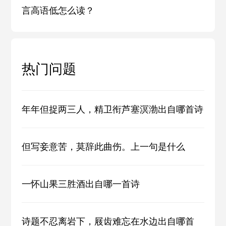
言高语低怎么读？
热门问题
年年但捉两三人，精卫衔芦塞溟渤出自哪首诗
但写妾意苦，莫辞此曲伤。上一句是什么
一怀山果三胜酒出自哪一首诗
诗题不忍离岩下，屐齿难忘在水边出自哪首