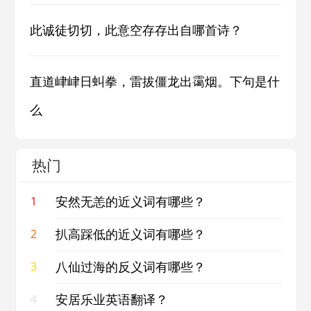
此诚徒切切，此意空存存出自哪首诗？
直道峍峍日虯拳，雷拔僵龙出霭烟。下句是什
么
热门
安然无恙的近义词有哪些？
1
扒高踩低的近义词有哪些？
2
八仙过海的反义词有哪些？
3
安居乐业英语翻译？
4