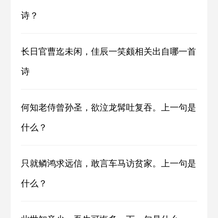
诗？
长日官曹迄未闲，佳辰一笑颇相关出自哪一首
诗
何知老侍曾孙圣，欲泣龙髯吐复吞。上一句是
什么？
只就鳞鸿求远信，敢言车马访贫家。上一句是
什么？