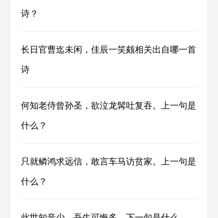
诗？
长日官曹迄未闲，佳辰一笑颇相关出自哪一首
诗
何知老侍曾孙圣，欲泣龙髯吐复吞。上一句是
什么？
只就鳞鸿求远信，敢言车马访贫家。上一句是
什么？
此世知音少，吾生可悔多。下一句是什么