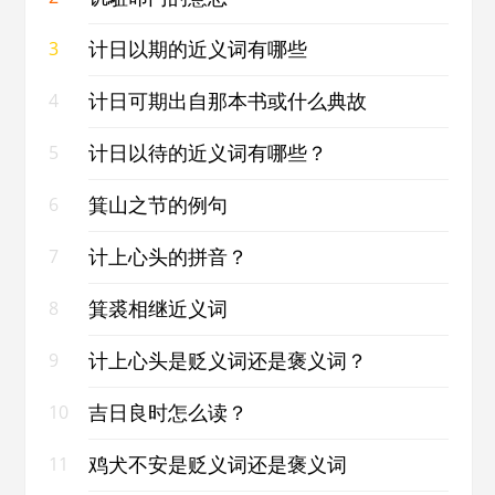
计日以期的近义词有哪些
3
计日可期出自那本书或什么典故
4
计日以待的近义词有哪些？
5
箕山之节的例句
6
计上心头的拼音？
7
箕裘相继近义词
8
计上心头是贬义词还是褒义词？
9
吉日良时怎么读？
10
鸡犬不安是贬义词还是褒义词
11