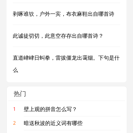
剥啄谁欤，户外一宾，布衣麻鞋出自哪首诗
此诚徒切切，此意空存存出自哪首诗？
直道峍峍日虯拳，雷拔僵龙出霭烟。下句是什
么
热门
壁上观的拼音怎么写？
1
暗送秋波的近义词有哪些
2