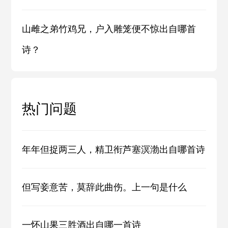
山雌之弟竹鸡兄，户入雕笼便不惊出自哪首
诗？
热门问题
年年但捉两三人，精卫衔芦塞溟渤出自哪首诗
但写妾意苦，莫辞此曲伤。上一句是什么
一怀山果三胜酒出自哪一首诗