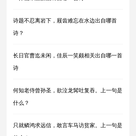
诗题不忍离岩下，屐齿难忘在水边出自哪首
诗？
长日官曹迄未闲，佳辰一笑颇相关出自哪一首
诗
何知老侍曾孙圣，欲泣龙髯吐复吞。上一句是
什么？
只就鳞鸿求远信，敢言车马访贫家。上一句是