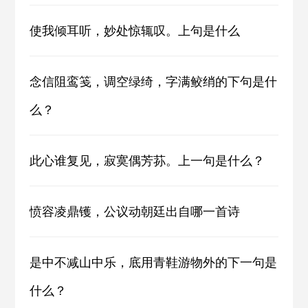
使我倾耳听，妙处惊辄叹。上句是什么
念信阻鸾笺，调空绿绮，字满鲛绡的下句是什
么？
此心谁复见，寂寞偶芳荪。上一句是什么？
愤容凌鼎镬，公议动朝廷出自哪一首诗
是中不减山中乐，底用青鞋游物外的下一句是
什么？