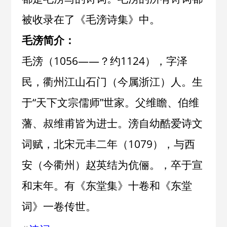
被收录在了《
毛滂诗集
》中。
毛滂简介：
毛滂（1056——？约1124），字泽
民，衢州江山石门（今属浙江）人。生
于“天下文宗儒师”世家。父维瞻、伯维
藩、叔维甫皆为进士。滂自幼酷爱诗文
词赋，北宋元丰二年（1079），与西
安（今衢州）赵英结为伉俪。，卒于宣
和末年。有《东堂集》十卷和《东堂
词》一卷传世。