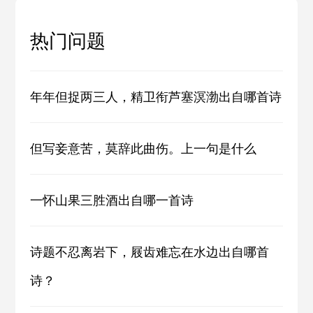
热门问题
年年但捉两三人，精卫衔芦塞溟渤出自哪首诗
但写妾意苦，莫辞此曲伤。上一句是什么
一怀山果三胜酒出自哪一首诗
诗题不忍离岩下，屐齿难忘在水边出自哪首
诗？