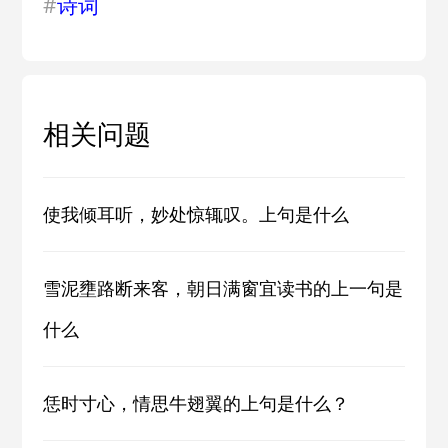
#
诗词
相关问题
使我倾耳听，妙处惊辄叹。上句是什么
雪泥壅路断来客，朝日满窗宜读书的上一句是
什么
恁时寸心，情思牛翅翼的上句是什么？