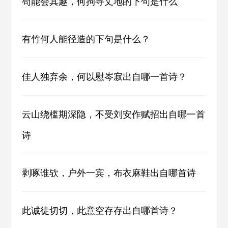
苟能会其趣，何拘寻丈地的下句是什么
有竹何人能径造的下句是什么？
佳人独弃余，何以慰岑寂出自哪一首诗？
云山绕槛期深隐，不受刘安作赋招出自哪一首
诗
剥啄谁欤，户外一宾，布衣麻鞋出自哪首诗
此诚徒切切，此意空存存出自哪首诗？