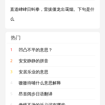
直道峍峍日虯拳，雷拔僵龙出霭烟。下句是什
么
热门
凹凸不平的意思？
1
安安静静的拼音
2
安居乐业的意思
3
嗷嗷待哺什么意思解释
4
昂首阔步日语翻译
5
傲慢不逊的近义词有哪些
6