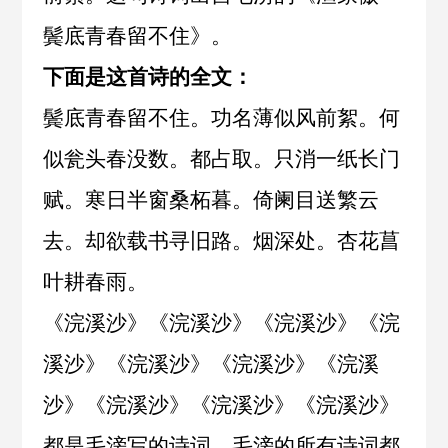
鬓底青春留不住
》。
下面是这首诗的全文：
鬓底青春留不住。功名薄似风前絮。何
似瓮头春没数。都占取。只消一纸长门
赋。寒日半窗桑柘暮。倚阑目送繁云
去。却欲载书寻旧路。烟深处。杏花菖
叶耕春雨。
《
浣溪沙
》《
浣溪沙
》《
浣溪沙
》《
浣
溪沙
》《
浣溪沙
》《
浣溪沙
》《
浣溪
沙
》《
浣溪沙
》《
浣溪沙
》《
浣溪沙
》
都是毛滂写的诗词。毛滂的所有诗词都