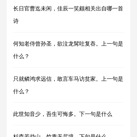
长日官曹迄未闲，佳辰一笑颇相关出自哪一首
诗
何知老侍曾孙圣，欲泣龙髯吐复吞。上一句是
什么？
只就鳞鸿求远信，敢言车马访贫家。上一句是
什么？
此世知音少，吾生可悔多。下一句是什么
杉森若趋山，竹青无尽境。下句是什么