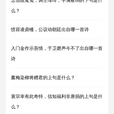
念信阻鸾笺，调空绿绮，字满鲛绡的下句是什
么？
愤容凌鼎镬，公议动朝廷出自哪一首诗
入门金作示吾情，于卫磬声今不了出自哪一首
诗
薰梅染柳将赠君的上句是什么？
衰宗幸有此奇特，信知福利非唐捐的上句是什
么？