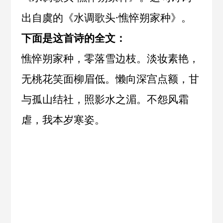
出自
虞
的《
水调歌头·憔悴朔家种
》。
下面是这首诗的全文：
憔悴朔家种，零落雪边枝。淡妆素艳，
无桃花笑面柳眉低。懒向深宫点额，甘
与孤山结社，照影水之湄。不怨风霜
虐，我本岁寒姿。