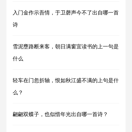
入门金作示吾情，于卫磬声今不了出自哪一首
诗
雪泥壅路断来客，朝日满窗宜读书的上一句是
什么
轻车在门忽折轴，恨如秋江盛不满的上句是什
么？
翩翩双蝶子，也似惜年光出自哪一首诗？