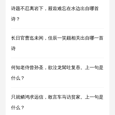
诗题不忍离岩下，屐齿难忘在水边出自哪首
诗？
长日官曹迄未闲，佳辰一笑颇相关出自哪一首
诗
何知老侍曾孙圣，欲泣龙髯吐复吞。上一句是
什么？
只就鳞鸿求远信，敢言车马访贫家。上一句是
什么？