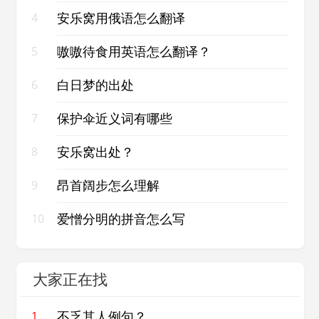
安乐窝用俄语怎么翻译
4
嗷嗷待食用英语怎么翻译？
5
白日梦的出处
6
保护伞近义词有哪些
7
安乐窝出处？
8
昂首阔步怎么理解
9
爱憎分明的拼音怎么写
10
大家正在找
不乏其人例句？
1