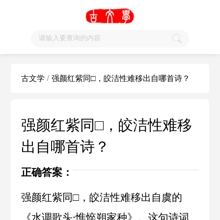
古文学
/
强颜红紫同□，皎洁性难移出自哪首诗？
强颜红紫同□，皎洁性难移
出自哪首诗？
正确答案：
强颜红紫同□，皎洁性难移出自虞的
《水调歌头·憔悴朔家种》。这句诗词