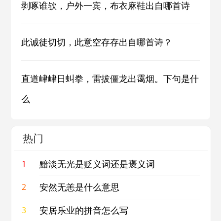
剥啄谁欤，户外一宾，布衣麻鞋出自哪首诗
此诚徒切切，此意空存存出自哪首诗？
直道峍峍日虯拳，雷拔僵龙出霭烟。下句是什
么
热门
黯淡无光是贬义词还是褒义词
1
安然无恙是什么意思
2
安居乐业的拼音怎么写
3