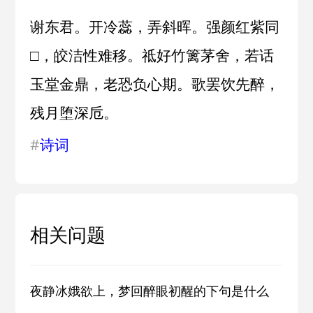
谢东君。开冷蕊，弄斜晖。强颜红紫同
□，皎洁性难移。祗好竹篱茅舍，若话
玉堂金鼎，老恐负心期。歌罢饮先醉，
残月堕深卮。
#
诗词
相关问题
夜静冰娥欲上，梦回醉眼初醒的下句是什么