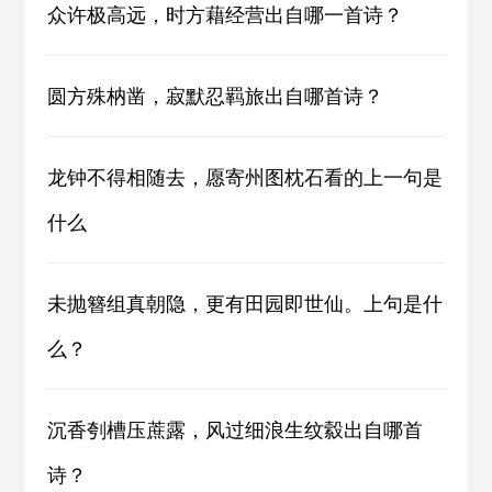
众许极高远，时方藉经营出自哪一首诗？
圆方殊枘凿，寂默忍羁旅出自哪首诗？
龙钟不得相随去，愿寄州图枕石看的上一句是
什么
未抛簪组真朝隐，更有田园即世仙。上句是什
么？
沉香刳槽压蔗露，风过细浪生纹縠出自哪首
诗？