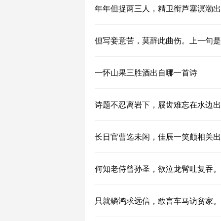
年年但捉两三人，精卫衔芦塞溟渤出
但写妾意苦，莫辞此曲伤。上一句是
一怀山果三胜酒出自哪一首诗
诗题不忍离岩下，屐齿难忘在水边出
长日官曹迄未闲，佳辰一笑颇相关出
何知老侍曾孙圣，欲泣龙髯吐复吞。
只就鳞鸿求远信，敢言车马访贫家。