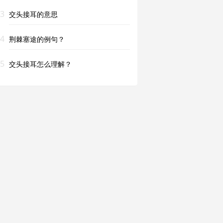
3
交头接耳的意思
4
荆棘塞途的例句？
5
交头接耳怎么理解？