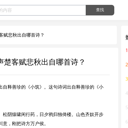
查找
客赋悲秋出自哪首诗？
1
声楚客赋悲秋出自哪首诗？
2
3
出自释善珍的《小筑》。这句诗词出自
释善珍
的《
小
4
5
。松阴猿啸闲行药，日夕鸦归独倚楼。山色齐奴开步
6
川意，刚把诗方万户侯。