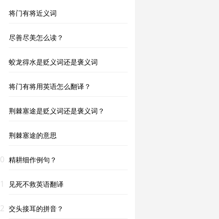
将门有将近义词
尽善尽美怎么读？
蛟龙得水是贬义词还是褒义词
将门有将用英语怎么翻译？
荆棘塞途是贬义词还是褒义词？
荆棘塞途的意思
0
精耕细作例句？
1
见死不救英语翻译
2
交头接耳的拼音？