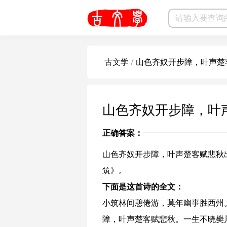
古文学
/
山色齐奴开步障，叶声楚
山色齐奴开步障，叶
正确答案：
山色齐奴开步障，叶声楚客赋悲秋
筑
》。
下面是这首诗的全文：
小筑林间憩倦游，莫年幽事胜西州
障，叶声楚客赋悲秋。一生不晓樊