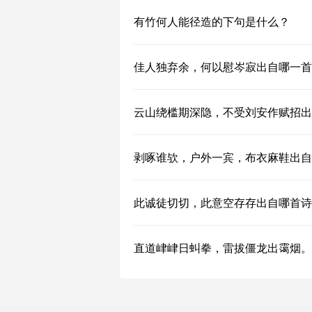
有竹何人能径造的下句是什么？
佳人独弃余，何以慰岑寂出自哪一首
云山绕槛期深隐，不受刘安作赋招出
剥啄谁欤，户外一宾，布衣麻鞋出自
此诚徒切切，此意空存存出自哪首诗
直道峍峍日虯拳，雷拔僵龙出霭烟。