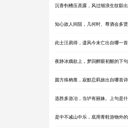
沉香刳槽压蔗露，风过细浪生纹縠出
知心故人间阻，几何时、尊酒会多贤
此士汪易得，遗风今未亡出自哪一首
夜静冰娥欲上，梦回醉眼初醒的下句
圆方殊枘凿，寂默忍羁旅出自哪首诗
选胜多游冶，当垆有丽姝。上句是什
是中不减山中乐，底用青鞋游物外的