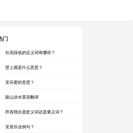
热门
扒高踩低的近义词有哪些？
壁上观是什么意思？
安乐窝的意思？
跋山涉水英语翻译
昂首阔步是贬义词还是褒义词？
安居乐业例句？