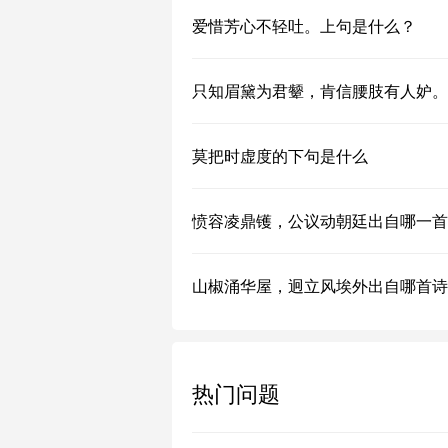
爱惜芳心不轻吐。上句是什么？
只知眉黛为君颦，肯信腰肢有人妒。
莫把时虚度的下句是什么
愤容凌鼎镬，公议动朝廷出自哪一首
山椒涌华屋，迥立风埃外出自哪首诗
热门问题