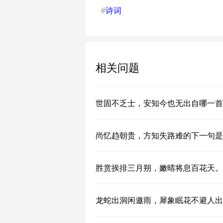
#
诗词
相关问题
世固不乏士，安知今也无出自哪一首
尚忆趋朝贵，方知失路难的下一句是
胜赏挨排三月朔，嫩晴将息百花天。
龙蛇出洞闲邀雨，犀象眠花不避人出