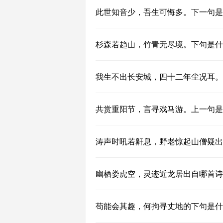
此世知音少，吾生可悔多。下一句是
杉森若趋山，竹青无尽境。下句是什
我生不出长安城，四十二年尘况耳。
共赏重阳节，言寻戏马游。上一句是
涛声时吼若鼾息，野老惊起山僧疑出
幽栖娄虎空，灵迹近龙居出自哪首诗
苟能会其趣，何拘寻丈地的下句是什