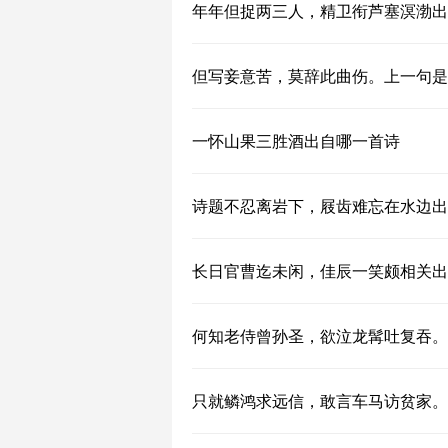
年年但捉两三人，精卫衔芦塞溟渤出
但写妾意苦，莫辞此曲伤。上一句是
一怀山果三胜酒出自哪一首诗
诗题不忍离岩下，屐齿难忘在水边出
长日官曹迄未闲，佳辰一笑颇相关出
何知老侍曾孙圣，欲泣龙髯吐复吞。
只就鳞鸿求远信，敢言车马访贫家。