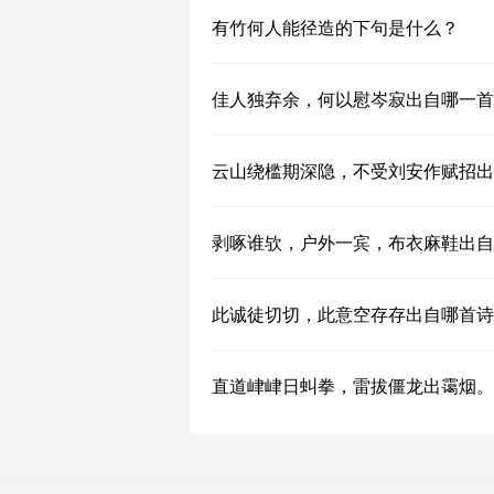
有竹何人能径造的下句是什么？
佳人独弃余，何以慰岑寂出自哪一首
云山绕槛期深隐，不受刘安作赋招出
剥啄谁欤，户外一宾，布衣麻鞋出自
此诚徒切切，此意空存存出自哪首诗
直道峍峍日虯拳，雷拔僵龙出霭烟。