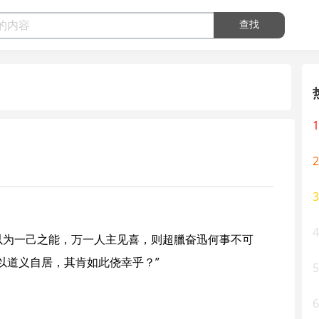
查找
1
2
3
4
自以为一己之能，万一人主见喜，则超臘奋迅何事不可
以道义自居，其肯如此侥幸乎？”
5
6