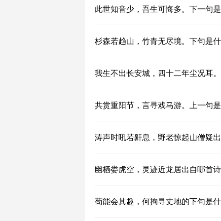
此世知音少，吾生可悔多。下一句是
杉森若趋山，竹青无尽境。下句是什
我生不出长安城，四十二年尘况耳。
共赏重阳节，言寻戏马游。上一句是
涛声时吼若鼾息，野老惊起山僧疑出
幽栖娄虎空，灵迹近龙居出自哪首诗
苟能会其趣，何拘寻丈地的下句是什