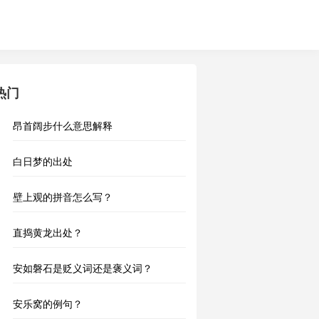
热门
昂首阔步什么意思解释
白日梦的出处
壁上观的拼音怎么写？
直捣黄龙出处？
安如磐石是贬义词还是褒义词？
安乐窝的例句？