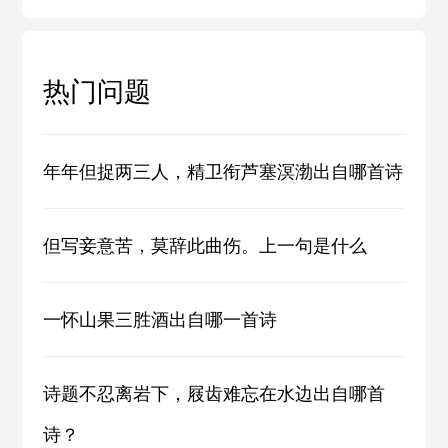
热门问题
年年但捉两三人，精卫衔芦塞溟渤出自哪首诗
但写妾意苦，莫辞此曲伤。上一句是什么
一怀山果三胜酒出自哪一首诗
诗题不忍离岩下，屐齿难忘在水边出自哪首
诗？