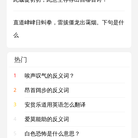
直道峍峍日虯拳，雷拔僵龙出霭烟。下句是什
么
热门
唉声叹气的反义词？
1
昂首阔步的反义词
2
安贫乐道用英语怎么翻译
3
爱莫能助的反义词
4
白色恐怖是什么意思？
5