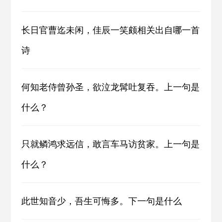
长日官曹迄未闲，佳辰一笑颇相关出自哪一首
诗
何知老侍曾孙圣，欲泣龙髯吐复吞。上一句是
什么？
只就鳞鸿求远信，敢言车马访贫家。上一句是
什么？
此世知音少，吾生可悔多。下一句是什么