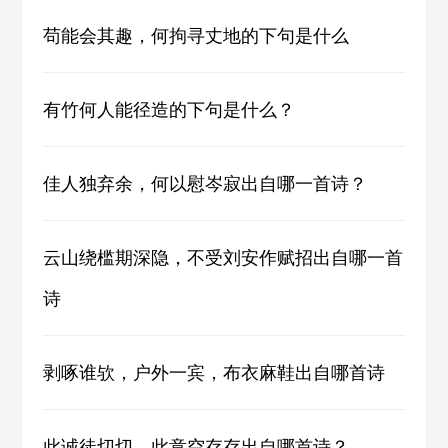
苟能会其趣，何拘寻丈地的下句是什么
有竹何人能径造的下句是什么？
佳人独弃余，何以慰岑寂出自哪一首诗？
云山绕槛期深隐，不受刘安作赋招出自哪一首
诗
剥啄谁欤，户外一宾，布衣麻鞋出自哪首诗
此诚徒切切，此意空存存出自哪首诗？