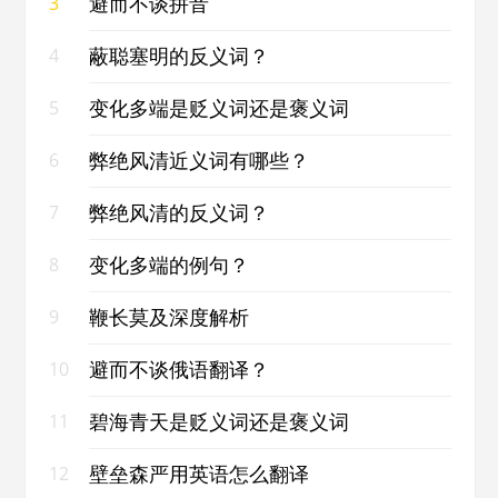
避而不谈拼音
3
蔽聪塞明的反义词？
4
变化多端是贬义词还是褒义词
5
弊绝风清近义词有哪些？
6
弊绝风清的反义词？
7
变化多端的例句？
8
鞭长莫及深度解析
9
避而不谈俄语翻译？
10
碧海青天是贬义词还是褒义词
11
壁垒森严用英语怎么翻译
12