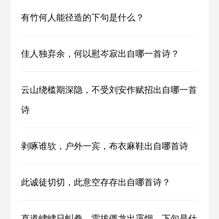
有竹何人能径造的下句是什么？
佳人独弃余，何以慰岑寂出自哪一首诗？
云山绕槛期深隐，不受刘安作赋招出自哪一首
诗
剥啄谁欤，户外一宾，布衣麻鞋出自哪首诗
此诚徒切切，此意空存存出自哪首诗？
直道峍峍日虯拳，雷拔僵龙出霭烟。下句是什