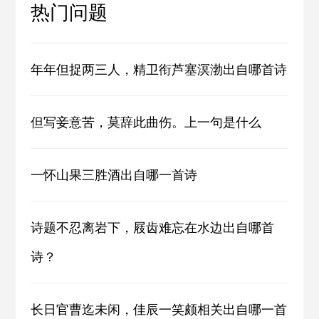
热门问题
年年但捉两三人，精卫衔芦塞溟渤出自哪首诗
但写妾意苦，莫辞此曲伤。上一句是什么
一怀山果三胜酒出自哪一首诗
诗题不忍离岩下，屐齿难忘在水边出自哪首
诗？
长日官曹迄未闲，佳辰一笑颇相关出自哪一首