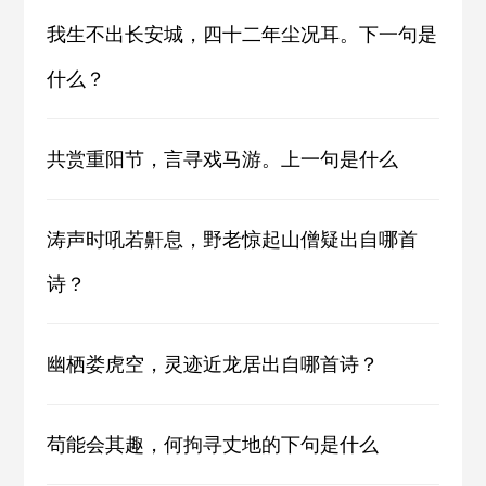
我生不出长安城，四十二年尘况耳。下一句是
什么？
共赏重阳节，言寻戏马游。上一句是什么
涛声时吼若鼾息，野老惊起山僧疑出自哪首
诗？
幽栖娄虎空，灵迹近龙居出自哪首诗？
苟能会其趣，何拘寻丈地的下句是什么