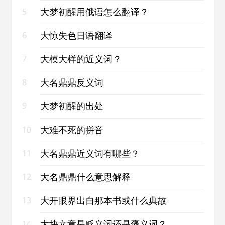
大梦初醒用俄语怎么翻译？
5
大惊失色日语翻译
6
大模大样的近义词？
7
大名鼎鼎反义词
8
大梦初醒的出处
9
大难不死的拼音
10
大名鼎鼎近义词有哪些？
11
大名鼎鼎什么意思解释
12
大开眼界出自那本书或什么典故
13
大块文章是贬义词还是褒义词？
14