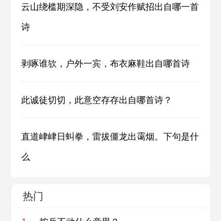
云山绕槛期深隐，不受刘安作赋招出自哪一首
诗
剥啄谁欤，户外一宾，布衣麻鞋出自哪首诗
此诚徒切切，此意空存存出自哪首诗？
直道峍峍日虯拳，雷拔僵龙出霭烟。下句是什
么
热门