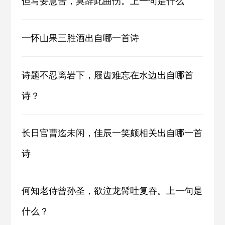
但写妾意苦，莫辞此曲伤。上一句是什么
一怀山果三胜酒出自哪一首诗
诗题不忍离岩下，屐齿难忘在水边出自哪首
诗？
长日官曹迄未闲，佳辰一笑颇相关出自哪一首
诗
何知老侍曾孙圣，欲泣龙髯吐复吞。上一句是
什么？