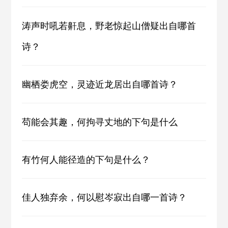
涛声时吼若鼾息，野老惊起山僧疑出自哪首
诗？
幽栖娄虎空，灵迹近龙居出自哪首诗？
苟能会其趣，何拘寻丈地的下句是什么
有竹何人能径造的下句是什么？
佳人独弃余，何以慰岑寂出自哪一首诗？