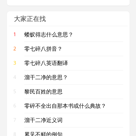
大家正在找
蝼蚁得志什么意思？
1
零七碎八拼音？
2
零七碎八英语翻译
3
溜干二净的意思？
4
黎民百姓的意思
5
零碎不全出自那本书或什么典故？
6
溜干二净近义词
7
累见不鲜的例句
8