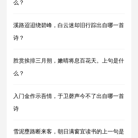
么？
溪路迢迢绕碧峰，白云迷却旧行踪出自哪一首
诗？
胜赏挨排三月朔，嫩晴将息百花天。上句是什
么？
入门金作示吾情，于卫磬声今不了出自哪一首
诗
雪泥壅路断来客，朝日满窗宜读书的上一句是