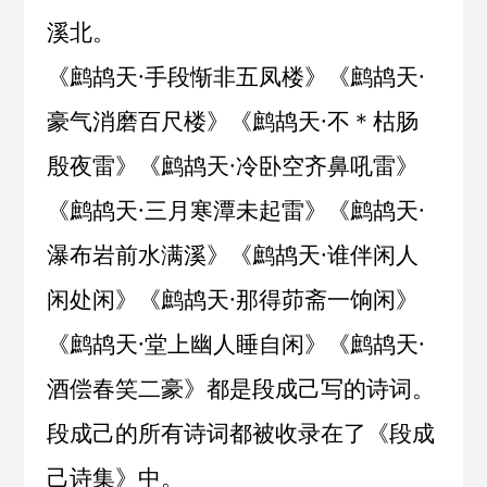
溪北。
《
鹧鸪天·手段惭非五凤楼
》《
鹧鸪天·
豪气消磨百尺楼
》《
鹧鸪天·不＊枯肠
殷夜雷
》《
鹧鸪天·冷卧空齐鼻吼雷
》
《
鹧鸪天·三月寒潭未起雷
》《
鹧鸪天·
瀑布岩前水满溪
》《
鹧鸪天·谁伴闲人
闲处闲
》《
鹧鸪天·那得茆斋一饷闲
》
《
鹧鸪天·堂上幽人睡自闲
》《
鹧鸪天·
酒偿春笑二豪
》都是段成己写的诗词。
段成己的所有诗词都被收录在了《
段成
己诗集
》中。