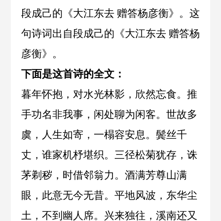
段成己的《大江东去 赠答杨彦衡》。这
句诗词出自
段成己
的《
大江东去 赠答杨
彦衡
》。
下面是这首诗的全文：
暮年怀抱，对水光林影，欣然忘食。推
手功名非我事，闲处聊为闲客。世故多
虞，人生如寄，一榻容安息。鬓丝千
丈，谁家机杼堪织。三径松菊犹存，诛
茅剃秽，时借邻翁力。酒满芳尊山满
眼，此意无今无昔。平地风波，东华尘
土，不到幽人席。兴来独往，溪南还又