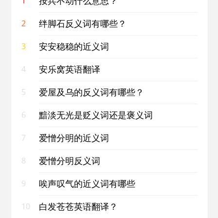
按兵不动什么意思？
1
绊脚石反义词有哪些？
2
安安稳稳的近义词
3
安乐窝英语翻译
4
爱屋及乌的反义词有哪些？
5
黯淡无光是贬义词还是褒义词
6
爱憎分明的近义词
7
爱憎分明反义词
8
唉声叹气的近义词有哪些
9
白发苍苍英语翻译？
10