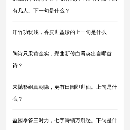
有几人。下一句是什么？
汗竹功犹浅，香皮世益珍的上一句是什么
陶诗只采黄金实，郢曲新传白雪英出自哪首
诗？
未抛簪组真朝隐，更有田园即世仙。上句是什
么？
盈囷黍答三时力，七字诗销万斛愁。下句是什