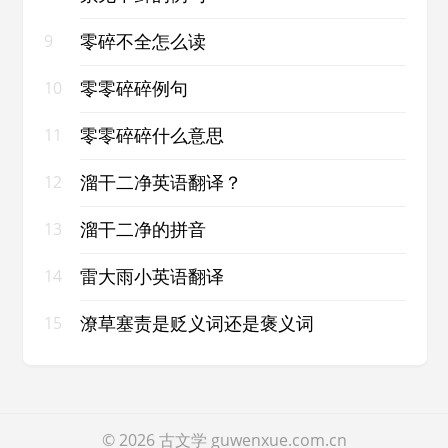
零碎不全怎么读
9
零零碎碎例句
10
零零碎碎什么意思
11
溜干二净英语翻译？
12
溜干二净的拼音
13
雷大雨小英语翻译
14
潦草塞责是贬义词还是褒义词
15
© 2026
古文学
guwenxue.com.cn