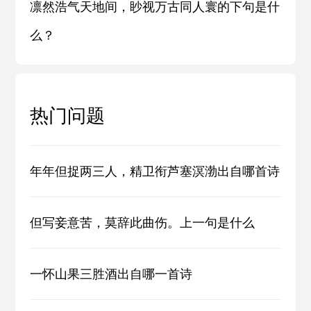
凛然浩气天地间，眇视万古同人寰的下句是什
么？
热门问题
年年但捉两三人，精卫衔芦塞溟渤出自哪首诗
但写妾意苦，莫辞此曲伤。上一句是什么
一怀山果三胜酒出自哪一首诗