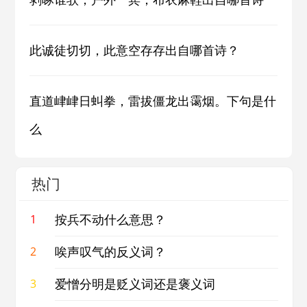
此诚徒切切，此意空存存出自哪首诗？
直道峍峍日虯拳，雷拔僵龙出霭烟。下句是什
么
热门
按兵不动什么意思？
1
唉声叹气的反义词？
2
爱憎分明是贬义词还是褒义词
3