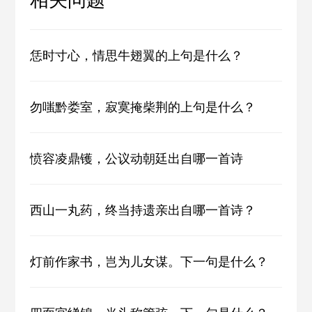
恁时寸心，情思牛翅翼的上句是什么？
勿嗤黔娄室，寂寞掩柴荆的上句是什么？
愤容凌鼎镬，公议动朝廷出自哪一首诗
西山一丸药，终当持遗亲出自哪一首诗？
灯前作家书，岂为儿女谋。下一句是什么？