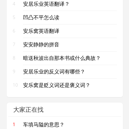
安居乐业英语翻译？
4
凹凸不平怎么读
5
安乐窝英语翻译
6
安安静静的拼音
7
暗送秋波出自那本书或什么典故？
8
安居乐业的反义词有哪些？
9
安乐窝是贬义词还是褒义词？
10
大家正在找
车填马隘的意思？
1