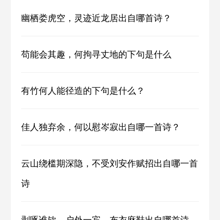
幽栖娄虎空，灵迹近龙居出自哪首诗？
苟能会其趣，何拘寻丈地的下句是什么
有竹何人能径造的下句是什么？
佳人独弃余，何以慰岑寂出自哪一首诗？
云山绕槛期深隐，不受刘安作赋招出自哪一首
诗
剥啄谁欤，户外一宾，布衣麻鞋出自哪首诗