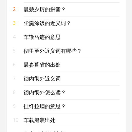
晨兢夕厉的拼音？
2
尘羹涂饭的近义词？
3
车辙马迹的意思
4
彻里至外近义词有哪些？
5
晨参暮省的出处
6
彻内彻外近义词
7
彻内彻外怎么读？
8
扯纤拉烟的意思？
9
车载船装出处
10