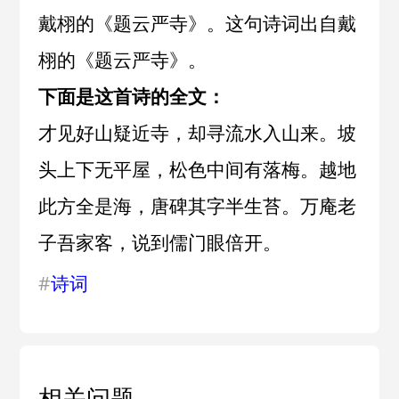
戴栩的《题云严寺》。这句诗词出自
戴
栩
的《
题云严寺
》。
下面是这首诗的全文：
才见好山疑近寺，却寻流水入山来。坡
头上下无平屋，松色中间有落梅。越地
此方全是海，唐碑其字半生苔。万庵老
子吾家客，说到儒门眼倍开。
#
诗词
相关问题