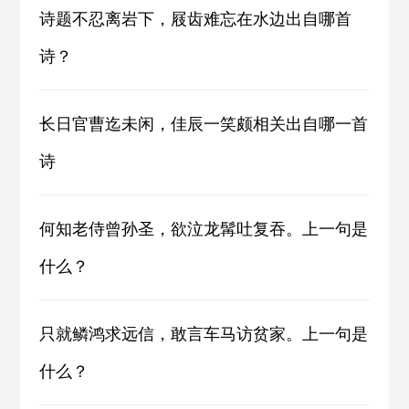
诗题不忍离岩下，屐齿难忘在水边出自哪首
诗？
长日官曹迄未闲，佳辰一笑颇相关出自哪一首
诗
何知老侍曾孙圣，欲泣龙髯吐复吞。上一句是
什么？
只就鳞鸿求远信，敢言车马访贫家。上一句是
什么？