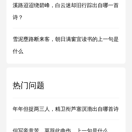
溪路迢迢绕碧峰，白云迷却旧行踪出自哪一首
诗？
雪泥壅路断来客，朝日满窗宜读书的上一句是
什么
热门问题
年年但捉两三人，精卫衔芦塞溟渤出自哪首诗
但写妾意苦，莫辞此曲伤。上一句是什么