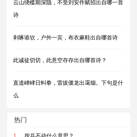
云山绕槛期深隐，不受刘安作赋招出自哪一首
诗
剥啄谁欤，户外一宾，布衣麻鞋出自哪首诗
此诚徒切切，此意空存存出自哪首诗？
直道峍峍日虯拳，雷拔僵龙出霭烟。下句是什
么
热门
按兵不动什么意思？
1