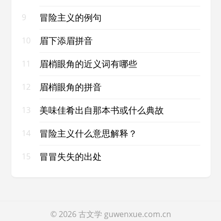
冒险主义的例句
9
眉下添眉拼音
10
眉梢眼角的近义词有哪些
11
眉梢眼角的拼音
12
美味佳肴出自那本书或什么典故
13
冒险主义什么意思解释？
14
冒冒失失的出处
15
© 2026
古文学
guwenxue.com.cn