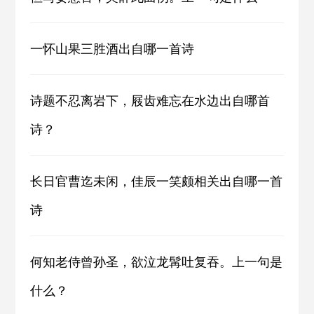
一怀山果三胜酒出自哪一首诗
诗题不忍离岩下，屐齿难忘在水边出自哪首
诗？
长日官曹迄未闲，佳辰一笑颇相关出自哪一首
诗
何知老侍曾孙圣，欲泣龙髯吐复吞。上一句是
什么？