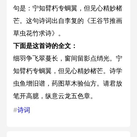
句是：宁知臂朽专蜩翼，但见心精妙楮
芒。这句诗词出自
李复
的《
王谷节推画
草虫花竹求诗
》。
下面是这首诗的全文：
细羽争飞翠蔓长，窗间留影点绡光。宁
知臂朽专蜩翼，但见心精妙楮芒。诗学
虫鱼增旧谱，药图草木验仙方。请君放
笔开高臆，纵意云龙五色章。
#
诗词