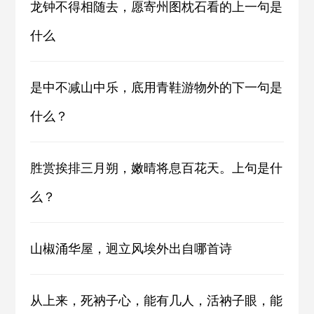
龙钟不得相随去，愿寄州图枕石看的上一句是
什么
是中不减山中乐，底用青鞋游物外的下一句是
什么？
胜赏挨排三月朔，嫩晴将息百花天。上句是什
么？
山椒涌华屋，迥立风埃外出自哪首诗
从上来，死衲子心，能有几人，活衲子眼，能