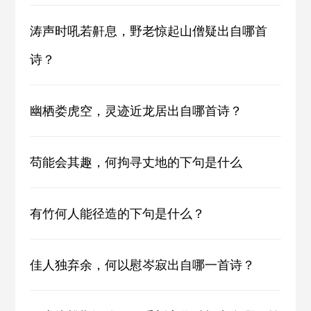
涛声时吼若鼾息，野老惊起山僧疑出自哪首
诗？
幽栖娄虎空，灵迹近龙居出自哪首诗？
苟能会其趣，何拘寻丈地的下句是什么
有竹何人能径造的下句是什么？
佳人独弃余，何以慰岑寂出自哪一首诗？