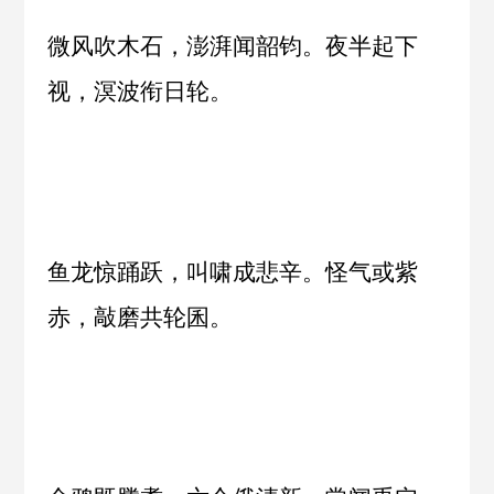
微风吹木石，澎湃闻韶钧。夜半起下
视，溟波衔日轮。
鱼龙惊踊跃，叫啸成悲辛。怪气或紫
赤，敲磨共轮囷。