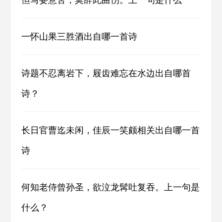
一怀山果三胜酒出自哪一首诗
诗题不忍离岩下，屐齿难忘在水边出自哪首
诗？
长日官曹迄未闲，佳辰一笑颇相关出自哪一首
诗
何知老侍曾孙圣，欲泣龙髯吐复吞。上一句是
什么？