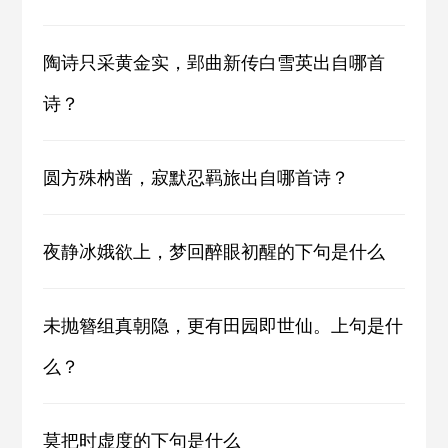
陶诗只采黄金实，郢曲新传白雪英出自哪首
诗？
圆方殊枘凿，寂默忍羁旅出自哪首诗？
夜静冰娥欲上，梦回醉眼初醒的下句是什么
未抛簪组真朝隐，更有田园即世仙。上句是什
么？
莫把时虚度的下句是什么