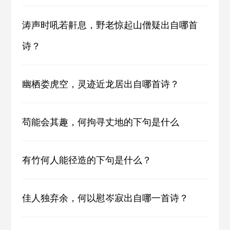
涛声时吼若鼾息，野老惊起山僧疑出自哪首
诗？
幽栖娄虎空，灵迹近龙居出自哪首诗？
苟能会其趣，何拘寻丈地的下句是什么
有竹何人能径造的下句是什么？
佳人独弃余，何以慰岑寂出自哪一首诗？