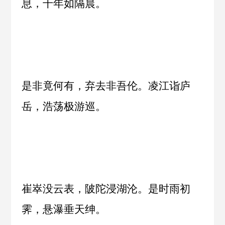
息，千年如隔晨。
是非竟何有，弃去非吾伦。凌江诣庐
岳，浩荡极游巡。
崔崒没云表，陂陀浸湖沦。是时雨初
霁，悬瀑垂天绅。