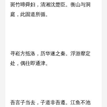
斑竹啼舜妇，清湘沈楚臣。衡山与洞
庭，此固道所循。
寻崧方抵洛，历华遂之秦。浮游靡定
处，偶往即通津。
吾言子当去，子道非吾遵。江鱼不池