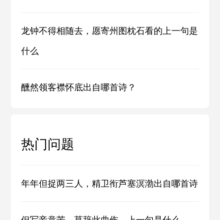
龙钟不得相随去，愿寄州图枕石看的上一句是
什么
醺然领客襟怀底出自哪首诗？
热门问题
年年但捉两三人，精卫衔芦塞溟渤出自哪首诗
但写妾意苦，莫辞此曲伤。上一句是什么