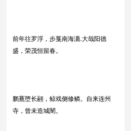
前年往罗浮，步戛南海漘.大哉阳德
盛，荣茂恒留春。
鹏鶱堕长翮，鲸戏侧修鳞。自来连州
寺，曾未造城闉。