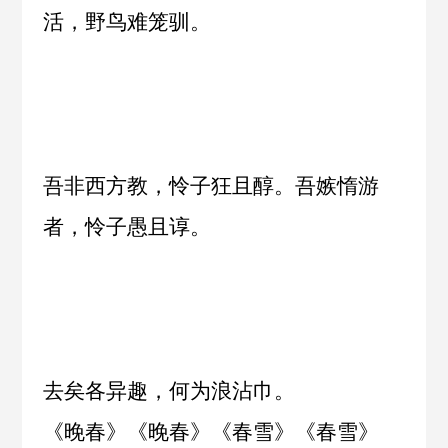
活，野鸟难笼驯。
吾非西方教，怜子狂且醇。吾嫉惰游
者，怜子愚且谆。
去矣各异趣，何为浪沾巾。
《
晚春
》《
晚春
》《
春雪
》《
春雪
》