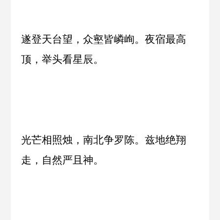
遂登天台望，众壑皆嶙峋。夜宿最高
顶，举头看星辰。
光芒相照烛，南北争罗陈。兹地绝翔
走，自然严且神。