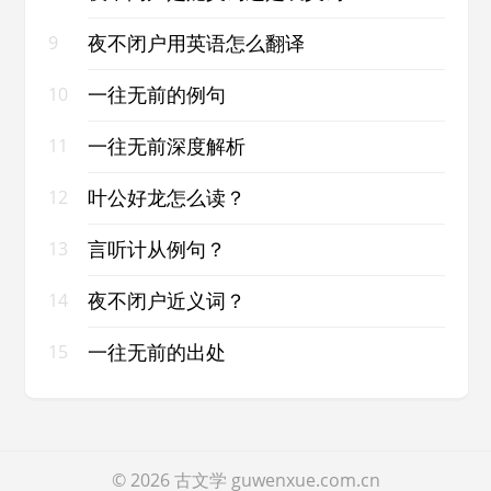
夜不闭户用英语怎么翻译
9
一往无前的例句
10
一往无前深度解析
11
叶公好龙怎么读？
12
言听计从例句？
13
夜不闭户近义词？
14
一往无前的出处
15
© 2026
古文学
guwenxue.com.cn