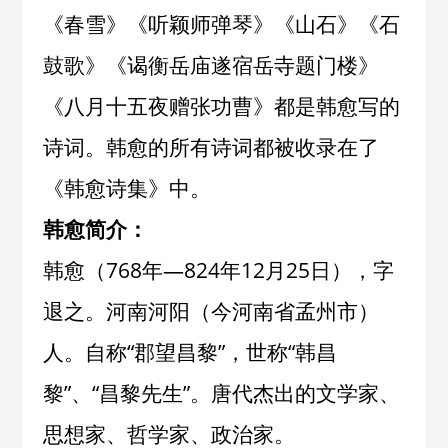
《
春雪
》《
听颖师弹琴
》《
山石
》《
石
鼓歌
》《
谒衡岳庙遂宿岳寺题门楼
》
《
八月十五夜赠张功曹
》都是韩愈写的
诗词。韩愈的所有诗词都被收录在了
《
韩愈诗集
》中。
韩愈简介：
韩愈（768年—824年12月25日），字
退之。河南河阳（今河南省孟州市）
人。自称“郡望昌黎”，世称“韩昌
黎”、“昌黎先生”。唐代杰出的文学家、
思想家、哲学家、政治家。