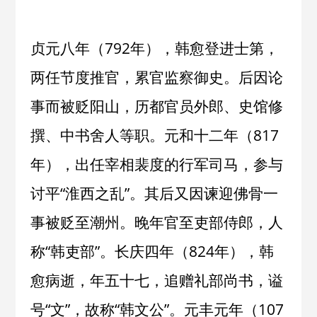
贞元八年（792年），韩愈登进士第，
两任节度推官，累官监察御史。后因论
事而被贬阳山，历都官员外郎、史馆修
撰、中书舍人等职。元和十二年（817
年），出任宰相裴度的行军司马，参与
讨平“淮西之乱”。其后又因谏迎佛骨一
事被贬至潮州。晚年官至吏部侍郎，人
称“韩吏部”。长庆四年（824年），韩
愈病逝，年五十七，追赠礼部尚书，谥
号“文”，故称“韩文公”。元丰元年（107