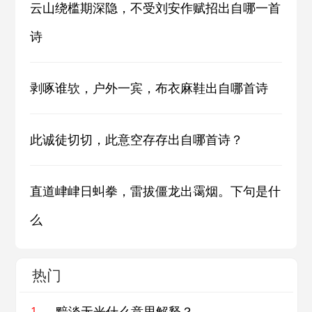
云山绕槛期深隐，不受刘安作赋招出自哪一首
诗
剥啄谁欤，户外一宾，布衣麻鞋出自哪首诗
此诚徒切切，此意空存存出自哪首诗？
直道峍峍日虯拳，雷拔僵龙出霭烟。下句是什
么
热门
黯淡无光什么意思解释？
1