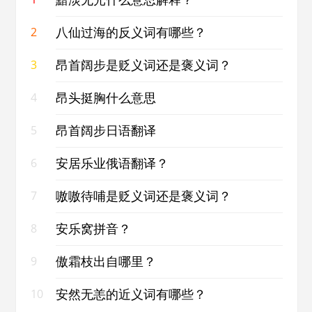
八仙过海的反义词有哪些？
2
昂首阔步是贬义词还是褒义词？
3
昂头挺胸什么意思
4
昂首阔步日语翻译
5
安居乐业俄语翻译？
6
嗷嗷待哺是贬义词还是褒义词？
7
安乐窝拼音？
8
傲霜枝出自哪里？
9
安然无恙的近义词有哪些？
10