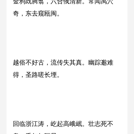
金鸦既腾翥，六合俄清新。常闻禹穴
奇，东去窥瓯闽。
越俗不好古，流传失其真。幽踪邈难
得，圣路嗟长堙。
回临浙江涛，屹起高峨岷。壮志死不