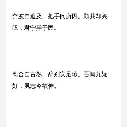
奔波自追及，把手问所因。顾我却兴
叹，君宁异于民。
离合自古然，辞别安足珍。吾闻九疑
好，夙志今欲伸。